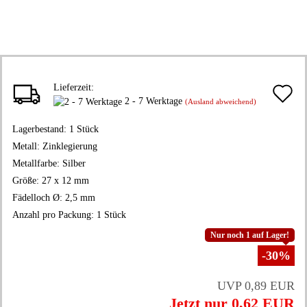
Lieferzeit:
A
2 - 7 Werktage
(Ausland abweichend)
d
Lagerbestand:
1
Stück
M
Metall:
Zinklegierung
Metallfarbe:
Silber
Größe:
27 x 12 mm
Fädelloch Ø:
2,5 mm
Anzahl pro Packung:
1 Stück
Nur noch 1 auf Lager!
-30%
UVP 0,89 EUR
Jetzt nur 0,62 EUR