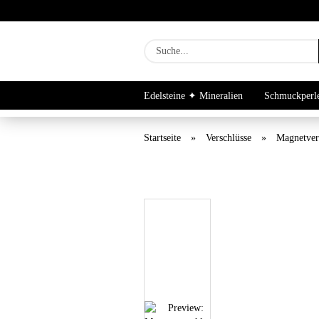
Edelsteine ✦ Mineralien
Schmuckperl
Newsletter Archiv
Startseite
»
Verschlüsse
»
Magnetver