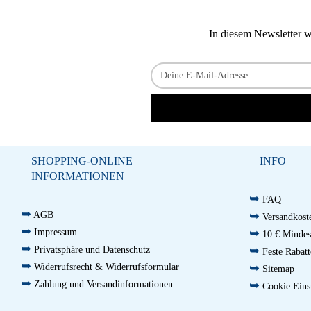
In diesem Newsletter w
SHOPPING-ONLINE
INFO
INFORMATIONEN
➥
FAQ
➥
➥
AGB
Versandkoste
➥
➥
Impressum
10 € Mindest
➥
➥
Privatsphäre und Datenschutz
Feste Rabatt
➥
➥
Widerrufsrecht & Widerrufsformular
Sitemap
➥
➥
Zahlung und Versandinformationen
Cookie Eins