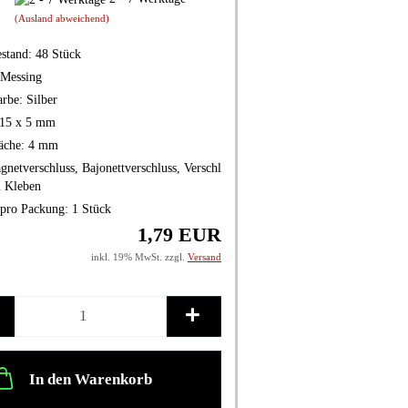
(Ausland abweichend)
stand:
48
Stück
Messing
arbe:
Silber
15 x 5 mm
äche:
4 mm
netverschluss, Bajonettverschluss, Verschl
m Kleben
pro Packung:
1 Stück
1,79 EUR
inkl. 19% MwSt. zzgl.
Versand
In den Warenkorb