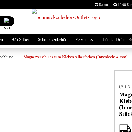
Rabatte
10,00 Euro
Lieferland
Suche...
E
en
925 Silber
Schmuckzubehör
Verschlüsse
Bänder Drähte K
P
schlüsse
»
Magnetverschluss zum Kleben silberfarben (Innenloch: 4 mm), 1
(Art.Nr
Kon
Magn
Pas
Kleb
(Inn
Stüc