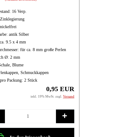
stand:
16
Verp.
Zinklegierung
nickelfrei
arbe:
antik Silber
ca. 9.5 x 4 mm
rchmesser:
für ca. 8 mm große Perlen
ch Ø:
2 mm
Schale, Blume
rlenkappen, Schmuckkappen
pro Packung:
2 Stück
0,95 EUR
inkl. 19% MwSt. zzgl.
Versand