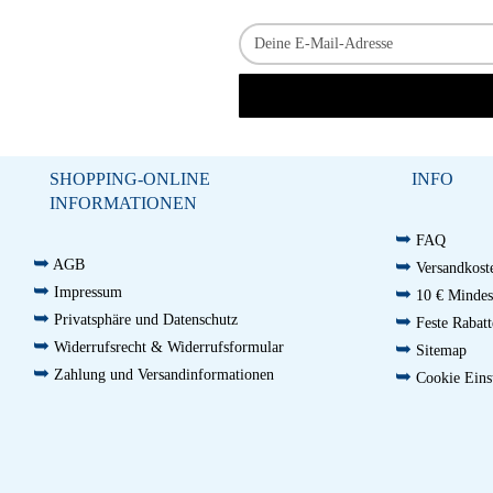
SHOPPING-ONLINE
INFO
INFORMATIONEN
➥
FAQ
➥
➥
AGB
Versandkoste
➥
➥
Impressum
10 € Mindest
➥
➥
Privatsphäre und Datenschutz
Feste Rabatt
➥
➥
Widerrufsrecht & Widerrufsformular
Sitemap
➥
➥
Zahlung und Versandinformationen
Cookie Eins