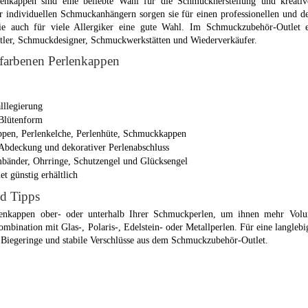
rlenkappen sind eine beliebte Wahl für die Schmuckherstellung und kreativ
 individuellen Schmuckanhängern sorgen sie für einen professionellen und d
sie auch für viele Allergiker eine gute Wahl. Im Schmuckzubehör-Outlet e
stler, Schmuckdesigner, Schmuckwerkstätten und Wiederverkäufer.
erfarbenen Perlenkappen
alllegierung
 Blütenform
ppen, Perlenkelche, Perlenhüte, Schmuckkappen
Abdeckung und dekorativer Perlenabschluss
mbänder, Ohrringe, Schutzengel und Glücksengel
 günstig erhältlich
d Tipps
lenkappen ober- oder unterhalb Ihrer Schmuckperlen, um ihnen mehr Vol
ombination mit Glas-, Polaris-, Edelstein- oder Metallperlen. Für eine langle
 Biegeringe und stabile Verschlüsse aus dem Schmuckzubehör-Outlet.