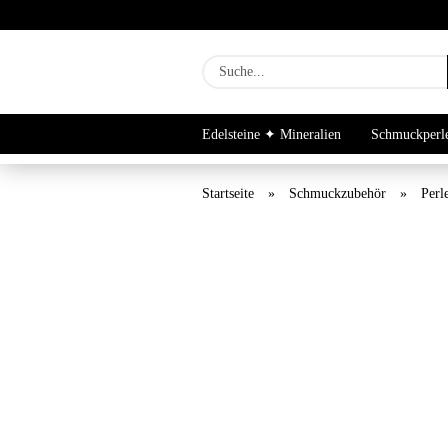
Edelsteine ✦ Mineralien
Schmuckperl
Newsletter Archiv
Startseite
»
Schmuckzubehör
»
Perl