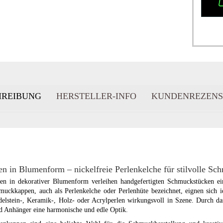
HREIBUNG
HERSTELLER-INFO
KUNDENREZENS
en in Blumenform – nickelfreie Perlenkelche für stilvolle Sc
pen in dekorativer Blumenform verleihen handgefertigten Schmuckstücken e
muckkappen, auch als Perlenkelche oder Perlenhüte bezeichnet, eignen sich i
lstein-, Keramik-, Holz- oder Acrylperlen wirkungsvoll in Szene. Durch das
d Anhänger eine harmonische und edle Optik.