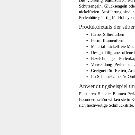
Die vielseitig einsetzbaren Pe
Schutzengeln, Glücksengeln oder
nickelfreien Ausführung sind 
Perlenhüte günstig für Hobbyba
Produktdetails der silb
Farbe: Silberfarben
Form: Blumenform
Material: nickelfreie Met
Design: filigrane, offene
Bezeichnungen: Perlenka
Verwendung: Perlenloch-
Geeignet für: Ketten, Ar
Im Schmuckzubehör-Outlet
Anwendungsbeispiel un
Platzieren Sie die Blumen-Per
Besonders schön wirken sie in K
sich hochwertige Schmuckstifte,