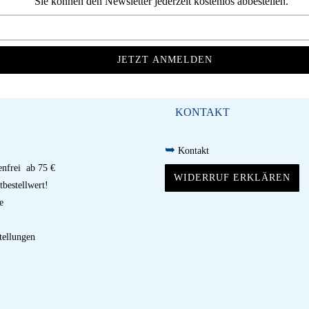
Sie können den Newsletter jederzeit kostenlos abbestellen.
KONTAKT
➥
Kontakt
nfrei ab 75 €
WIDERRUF ERKLÄREN
bestellwert!
e
tellungen