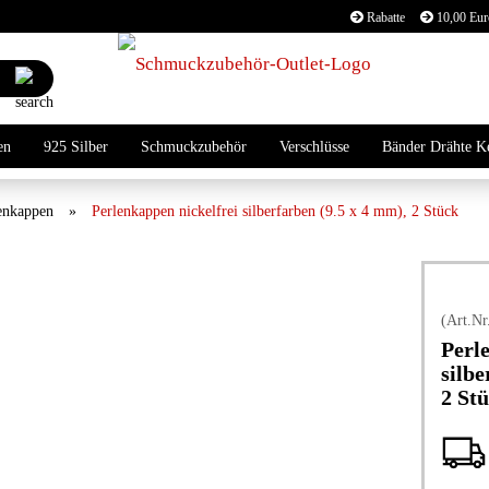
Rabatte
10,00 Euro
Lieferland
Suche...
E
en
925 Silber
Schmuckzubehör
Verschlüsse
Bänder Drähte K
P
enkappen
»
Perlenkappen nickelfrei silberfarben (9.5 x 4 mm), 2 Stück
(Art.Nr
Kon
Perl
Pas
silbe
2 St