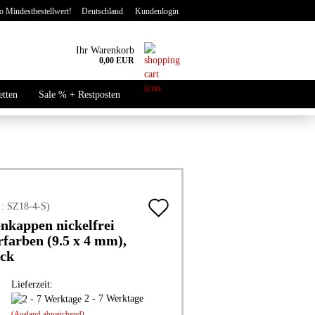
 Mindestbestellwert!
Deutschland
Kundenlogin
Ihr Warenkorb
0,00 EUR
-Mail
etten
Sale % + Restposten
Neu
asswort
Auf
.:
to erstellen
SZ18-4-S
)
enkappen nickelfrei
den
swort vergessen?
rfarben (9.5 x 4 mm),
Merkzettel
ück
Lieferzeit:
2 - 7 Werktage
(Ausland abweichend)