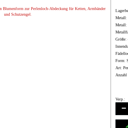
Lagerbe
Metall:
Metall:
Metallf
Größe:
Innendu
Fädello
Form:
Art:
Pe
Anzahl 
Verp.:
Verp.