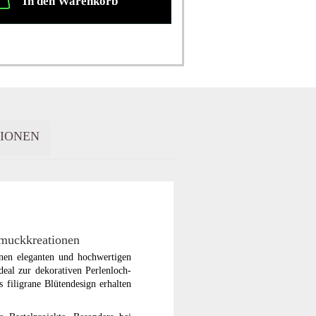
In den Warenkorb
IONEN
hmuckkreationen
inen eleganten und hochwertigen
deal zur dekorativen Perlenloch-
 filigrane Blütendesign erhalten