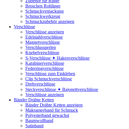
Zubehör für Ringe
Broschen Rohlinge
Schmuckverpackung
Schmuckwerkzeug
Schmuckzubehör anzeigen
Verschlüsse
Verschlüsse anzeigen
Edelstahlverschlüsse
Magnetverschlüsse
Verschlussperlen
Knebelverschlüsse
S-Verschlüsse ✦ Hakenverschlüsse
Karabinerverschlüsse
Federringverschlüsse
Verschlüsse zum Einkleben
Clip Schmuckverschlüsse
Drehverschlüsse
Steckverschlüsse ✦ Bajonettverschlüsse
Verschlüsse anzeigen
Bänder Drähte Ketten
Bänder Drähte Ketten anzeigen
Makrameeband für Schmuck
Polyesterband gewachst
Baumwollband
Satinband