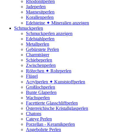
Rhodonitperlen
Jadeperlen
Magnesitperlen
Korallenperlen
Edelsteine ✦ Mineralien anzeigen
Schmuckperlen
Schmuckperlen anzeigen
Edelstahlperlen
Metallperlen
Gebürstete Perlen
Charmträger
Schiebeperlen
Zwischenperlen
Röhrchen ✦ Rohrperlen
Flügel
Acrylperlen ✦ Kunststoffperlen
Großlochperlen
Bunte Glaperlen
Wachsperlen
Facettierte Glasschliffperlen
Österreichische Kristallglasperlen
Chatons
Cateye Perlen
Porzellan - Keramikperlen
Angebohrte Perlen