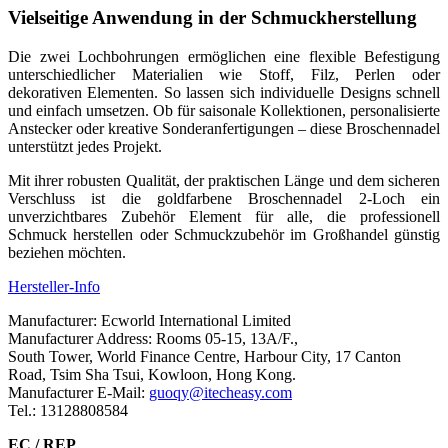
Vielseitige Anwendung in der Schmuckherstellung
Die zwei Lochbohrungen ermöglichen eine flexible Befestigung
unterschiedlicher Materialien wie Stoff, Filz, Perlen oder
dekorativen Elementen. So lassen sich individuelle Designs schnell
und einfach umsetzen. Ob für saisonale Kollektionen, personalisierte
Anstecker oder kreative Sonderanfertigungen – diese Broschennadel
unterstützt jedes Projekt.
Mit ihrer robusten Qualität, der praktischen Länge und dem sicheren
Verschluss ist die goldfarbene Broschennadel 2-Loch ein
unverzichtbares Zubehör Element für alle, die professionell
Schmuck herstellen oder Schmuckzubehör im Großhandel günstig
beziehen möchten.
Hersteller-Info
Manufacturer: Ecworld International Limited
Manufacturer Address: Rooms 05-15, 13A/F.,
South Tower, World Finance Centre, Harbour City, 17 Canton
Road, Tsim Sha Tsui, Kowloon, Hong Kong.
Manufacturer E-Mail:
guoqy@itecheasy.com
Tel.: 13128808584
EC / REP