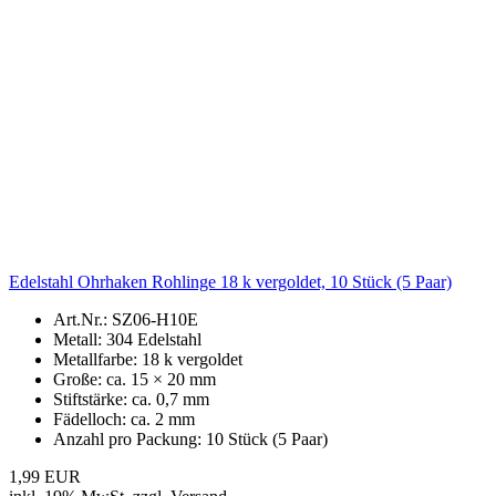
Begrenzte Menge!
Ohrhaken nickelfrei kupferfarben (15 mm), 10 Stück
Art.Nr.: SZ06-H04
Metall: Messing
Metall: nickelfrei
Metallfarbe: kupfer
Länge: ca. 15 mm
Stiftstärke: ca. 0.7 mm
Ösengröße Ø: ca. 1.5 mm
Anzahl pro Packung: 5 Paar (10 Stück)
UVP 2,29 EUR
Jetzt nur 2,06 EUR
inkl. 19% MwSt. zzgl. Versand