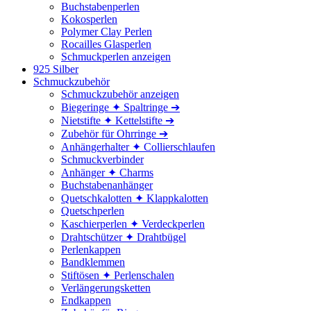
Buchstabenperlen
Kokosperlen
Polymer Clay Perlen
Rocailles Glasperlen
Schmuckperlen anzeigen
925 Silber
Schmuckzubehör
Schmuckzubehör anzeigen
Biegeringe ✦ Spaltringe ➔
Nietstifte ✦ Kettelstifte ➔
Zubehör für Ohrringe ➔
Anhängerhalter ✦ Collierschlaufen
Schmuckverbinder
Anhänger ✦ Charms
Buchstabenanhänger
Quetschkalotten ✦ Klappkalotten
Quetschperlen
Kaschierperlen ✦ Verdeckperlen
Drahtschützer ✦ Drahtbügel
Perlenkappen
Bandklemmen
Stiftösen ✦ Perlenschalen
Verlängerungsketten
Endkappen