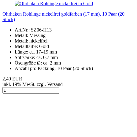
Ohrhaken Rohlinge nickelfrei goldfarben (17 mm), 10 Paar (20
Stück)
Art.Nr.: SZ06-H13
Metall: Messing
Metall: nickelfrei
Metallfarbe: Gold
Länge: ca. 17–19 mm
Stiftstärke: ca. 0,7 mm
Ösengröße Ø: ca. 2 mm
Anzahl pro Packung: 10 Paar (20 Stück)
2,49 EUR
inkl. 19% MwSt. zzgl. Versand
Edelstahl Ohrhaken Rohlinge 18 k vergoldet, 10 Stück (5 Paar)
Art.Nr.: SZ06-H10E
Metall: 304 Edelstahl
Metallfarbe: 18 k vergoldet