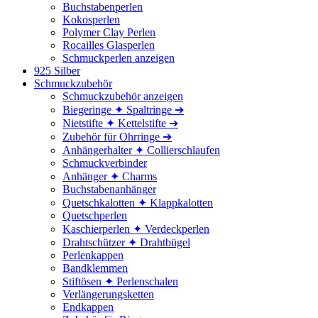
Buchstabenperlen
Kokosperlen
Polymer Clay Perlen
Rocailles Glasperlen
Schmuckperlen anzeigen
925 Silber
Schmuckzubehör
Schmuckzubehör anzeigen
Biegeringe ✦ Spaltringe ➔
Nietstifte ✦ Kettelstifte ➔
Zubehör für Ohrringe ➔
Anhängerhalter ✦ Collierschlaufen
Schmuckverbinder
Anhänger ✦ Charms
Buchstabenanhänger
Quetschkalotten ✦ Klappkalotten
Quetschperlen
Kaschierperlen ✦ Verdeckperlen
Drahtschützer ✦ Drahtbügel
Perlenkappen
Bandklemmen
Stiftösen ✦ Perlenschalen
Verlängerungsketten
Endkappen