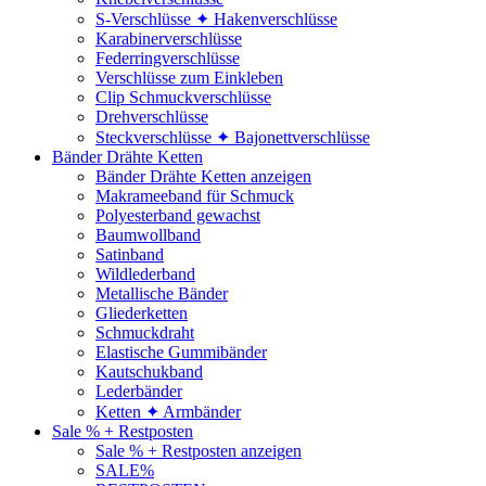
S-Verschlüsse ✦ Hakenverschlüsse
Karabinerverschlüsse
Federringverschlüsse
Verschlüsse zum Einkleben
Clip Schmuckverschlüsse
Drehverschlüsse
Steckverschlüsse ✦ Bajonettverschlüsse
Bänder Drähte Ketten
Bänder Drähte Ketten anzeigen
Makrameeband für Schmuck
Polyesterband gewachst
Baumwollband
Satinband
Wildlederband
Metallische Bänder
Gliederketten
Schmuckdraht
Elastische Gummibänder
Kautschukband
Lederbänder
Ketten ✦ Armbänder
Sale % + Restposten
Sale % + Restposten anzeigen
SALE%