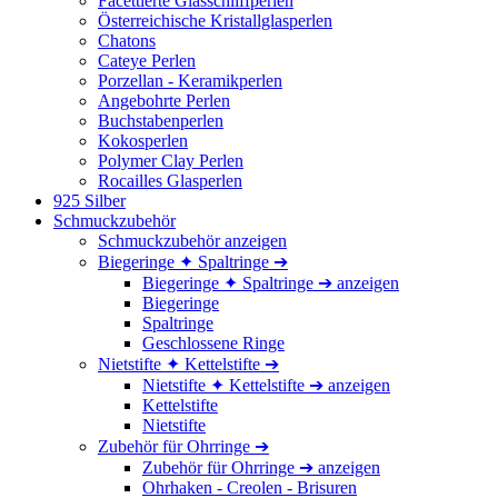
Facettierte Glasschliffperlen
Österreichische Kristallglasperlen
Chatons
Cateye Perlen
Porzellan - Keramikperlen
Angebohrte Perlen
Buchstabenperlen
Kokosperlen
Polymer Clay Perlen
Rocailles Glasperlen
925 Silber
Schmuckzubehör
Schmuckzubehör anzeigen
Biegeringe ✦ Spaltringe ➔
Biegeringe ✦ Spaltringe ➔ anzeigen
Biegeringe
Spaltringe
Geschlossene Ringe
Nietstifte ✦ Kettelstifte ➔
Nietstifte ✦ Kettelstifte ➔ anzeigen
Kettelstifte
Nietstifte
Zubehör für Ohrringe ➔
Zubehör für Ohrringe ➔ anzeigen
Ohrhaken - Creolen - Brisuren