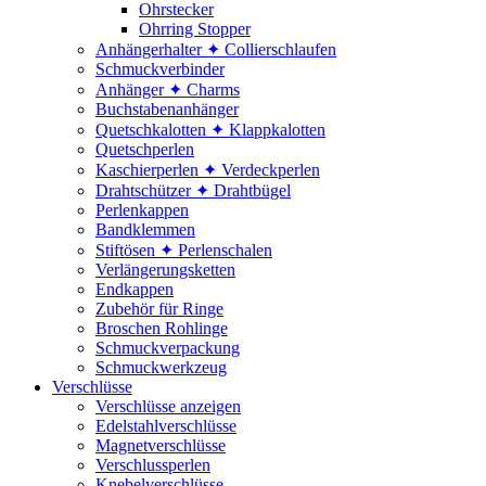
Ohrstecker
Ohrring Stopper
Anhängerhalter ✦ Collierschlaufen
Schmuckverbinder
Anhänger ✦ Charms
Buchstabenanhänger
Quetschkalotten ✦ Klappkalotten
Quetschperlen
Kaschierperlen ✦ Verdeckperlen
Drahtschützer ✦ Drahtbügel
Perlenkappen
Bandklemmen
Stiftösen ✦ Perlenschalen
Verlängerungsketten
Endkappen
Zubehör für Ringe
Broschen Rohlinge
Schmuckverpackung
Schmuckwerkzeug
Verschlüsse
Verschlüsse anzeigen
Edelstahlverschlüsse
Magnetverschlüsse
Verschlussperlen
Knebelverschlüsse