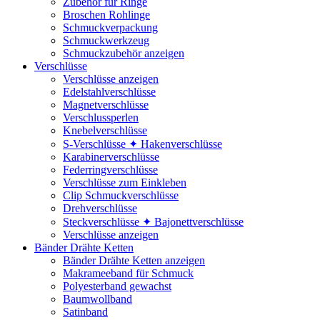
Zubehör für Ringe
Broschen Rohlinge
Schmuckverpackung
Schmuckwerkzeug
Schmuckzubehör anzeigen
Verschlüsse
Verschlüsse anzeigen
Edelstahlverschlüsse
Magnetverschlüsse
Verschlussperlen
Knebelverschlüsse
S-Verschlüsse ✦ Hakenverschlüsse
Karabinerverschlüsse
Federringverschlüsse
Verschlüsse zum Einkleben
Clip Schmuckverschlüsse
Drehverschlüsse
Steckverschlüsse ✦ Bajonettverschlüsse
Verschlüsse anzeigen
Bänder Drähte Ketten
Bänder Drähte Ketten anzeigen
Makrameeband für Schmuck
Polyesterband gewachst
Baumwollband
Satinband