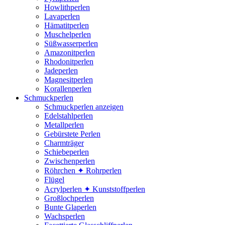
Howlithperlen
Lavaperlen
Hämatitperlen
Muschelperlen
Süßwasserperlen
Amazonitperlen
Rhodonitperlen
Jadeperlen
Magnesitperlen
Korallenperlen
Schmuckperlen
Schmuckperlen anzeigen
Edelstahlperlen
Metallperlen
Gebürstete Perlen
Charmträger
Schiebeperlen
Zwischenperlen
Röhrchen ✦ Rohrperlen
Flügel
Acrylperlen ✦ Kunststoffperlen
Großlochperlen
Bunte Glaperlen
Wachsperlen