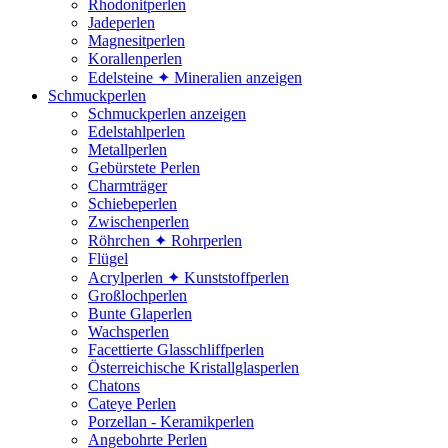
Rhodonitperlen
Jadeperlen
Magnesitperlen
Korallenperlen
Edelsteine ✦ Mineralien anzeigen
Schmuckperlen
Schmuckperlen anzeigen
Edelstahlperlen
Metallperlen
Gebürstete Perlen
Charmträger
Schiebeperlen
Zwischenperlen
Röhrchen ✦ Rohrperlen
Flügel
Acrylperlen ✦ Kunststoffperlen
Großlochperlen
Bunte Glaperlen
Wachsperlen
Facettierte Glasschliffperlen
Österreichische Kristallglasperlen
Chatons
Cateye Perlen
Porzellan - Keramikperlen
Angebohrte Perlen