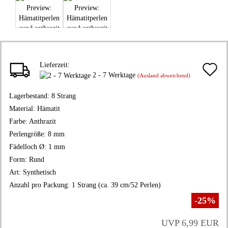
Lieferzeit:
A
2 - 7 Werktage
(Ausland abweichend)
d
Lagerbestand:
8
Strang
M
Material:
Hämatit
Farbe:
Anthrazit
Perlengröße:
8 mm
Fädelloch Ø:
1 mm
Form:
Rund
Art:
Synthetisch
Anzahl pro Packung:
1 Strang (ca. 39 cm/52 Perlen)
-25%
UVP 6,99 EUR