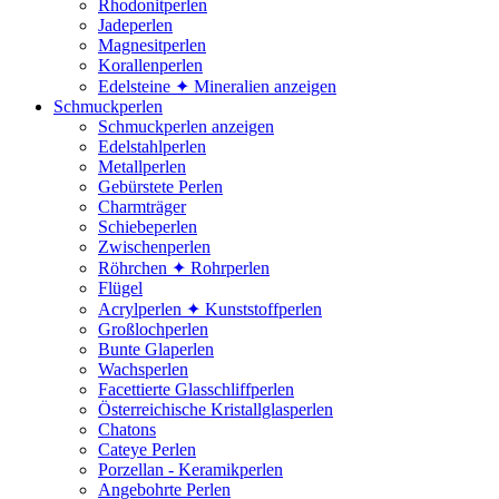
Rhodonitperlen
Jadeperlen
Magnesitperlen
Korallenperlen
Edelsteine ✦ Mineralien anzeigen
Schmuckperlen
Schmuckperlen anzeigen
Edelstahlperlen
Metallperlen
Gebürstete Perlen
Charmträger
Schiebeperlen
Zwischenperlen
Röhrchen ✦ Rohrperlen
Flügel
Acrylperlen ✦ Kunststoffperlen
Großlochperlen
Bunte Glaperlen
Wachsperlen
Facettierte Glasschliffperlen
Österreichische Kristallglasperlen
Chatons
Cateye Perlen
Porzellan - Keramikperlen
Angebohrte Perlen