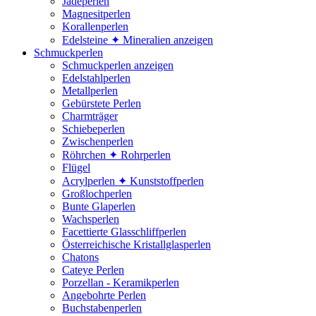
Jadeperlen
Magnesitperlen
Korallenperlen
Edelsteine ✦ Mineralien anzeigen
Schmuckperlen
Schmuckperlen anzeigen
Edelstahlperlen
Metallperlen
Gebürstete Perlen
Charmträger
Schiebeperlen
Zwischenperlen
Röhrchen ✦ Rohrperlen
Flügel
Acrylperlen ✦ Kunststoffperlen
Großlochperlen
Bunte Glaperlen
Wachsperlen
Facettierte Glasschliffperlen
Österreichische Kristallglasperlen
Chatons
Cateye Perlen
Porzellan - Keramikperlen
Angebohrte Perlen
Buchstabenperlen