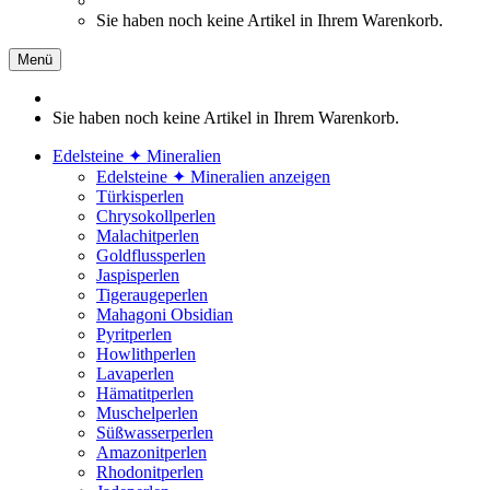
Sie haben noch keine Artikel in Ihrem Warenkorb.
Menü
Sie haben noch keine Artikel in Ihrem Warenkorb.
Edelsteine ✦ Mineralien
Edelsteine ✦ Mineralien anzeigen
Türkisperlen
Chrysokollperlen
Malachitperlen
Goldflussperlen
Jaspisperlen
Tigeraugeperlen
Mahagoni Obsidian
Pyritperlen
Howlithperlen
Lavaperlen
Hämatitperlen
Muschelperlen
Süßwasserperlen
Amazonitperlen
Rhodonitperlen