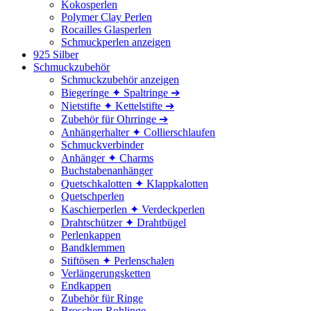
Kokosperlen
Polymer Clay Perlen
Rocailles Glasperlen
Schmuckperlen anzeigen
925 Silber
Schmuckzubehör
Schmuckzubehör anzeigen
Biegeringe ✦ Spaltringe ➔
Nietstifte ✦ Kettelstifte ➔
Zubehör für Ohrringe ➔
Anhängerhalter ✦ Collierschlaufen
Schmuckverbinder
Anhänger ✦ Charms
Buchstabenanhänger
Quetschkalotten ✦ Klappkalotten
Quetschperlen
Kaschierperlen ✦ Verdeckperlen
Drahtschützer ✦ Drahtbügel
Perlenkappen
Bandklemmen
Stiftösen ✦ Perlenschalen
Verlängerungsketten
Endkappen
Zubehör für Ringe
Broschen Rohlinge