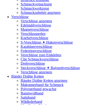
Schmuckverpackung
Schmuckwerkzeug
Schmuckzubehör anzeigen
Verschlüsse
Verschlüsse anzeigen
Edelstahlverschlüsse
Magnetverschlüsse
Verschlussperlen
Knebelverschlüsse
S-Verschlüsse ✦ Hakenverschlüsse
Karabinerverschlüsse
Federringverschlüsse
Verschlüsse zum Einkleben
Clip Schmuckverschlüsse
Drehverschlüsse
Steckverschlüsse ✦ Bajonettverschlüsse
Verschlüsse anzeigen
Bänder Drähte Ketten
Bänder Drähte Ketten anzeigen
Makrameeband für Schmuck
Polyesterband gewachst
Baumwollband
Satinband
Wildlederband