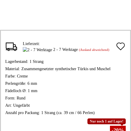
Lieferzeit:
A
2 - 7 Werktage
(Ausland abweichend)
d
Lagerbestand:
1
Strang
M
Material:
Zusammengesetzter synthetischer Türkis und Muschel
Farbe:
Creme
Perlengröße:
6 mm
Fädelloch Ø:
1 mm
Form:
Rund
Art:
Ungefärbt
Anzahl pro Packung:
1 Strang (ca. 39 cm / 66 Perlen)
Nur noch 1 auf Lager!
-20%