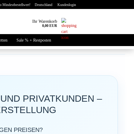
 Mindestbestellwert!
Deutschland
Kundenlogin
Ihr Warenkorb
0,00 EUR
-Mail
etten
Sale % + Restposten
Neu
asswort
to erstellen
UND PRIVATKUNDEN –
swort vergessen?
ERSTELLUNG
GEN PREISEN?