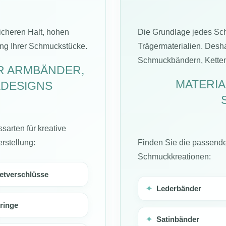
icheren Halt, hohen
Die Grundlage jedes Sc
ung Ihrer Schmuckstücke.
Trägermaterialien. Desh
Schmuckbändern, Ketten 
R ARMBÄNDER,
MATERIA
DESIGNS
arten für kreative
rstellung:
Finden Sie die passende
Schmuckkreationen:
tverschlüsse
✦
Lederbänder
ringe
✦
Satinbänder