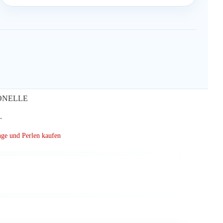
IONELLE
.