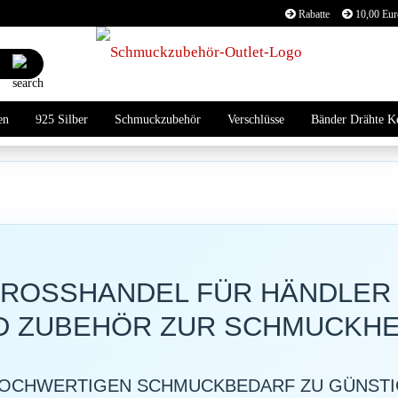
Rabatte
10,00 Euro
Lieferland
Suche...
E
en
925 Silber
Schmuckzubehör
Verschlüsse
Bänder Drähte K
P
Kon
OSSHANDEL FÜR HÄNDLER 
Pas
D ZUBEHÖR ZUR SCHMUCKH
HOCHWERTIGEN SCHMUCKBEDARF ZU GÜNSTI