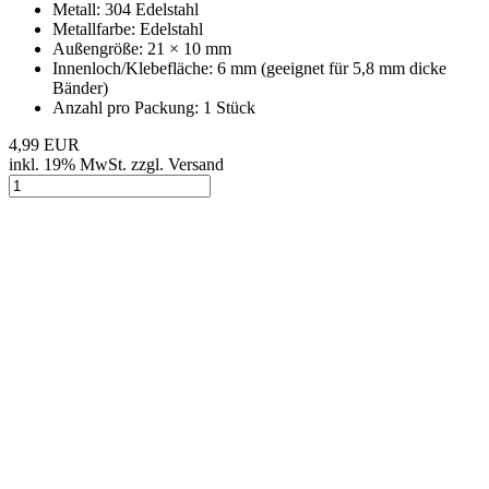
Edelstahl Magnetverschluss matt gebürstet (19x10 mm/Loch: 6
mm), 1 Stück
Art.Nr.: SZEM10E
Metall: Edelstahl
Metallfarbe: edelstahl - matt gebürstet
Außengröße: ca. 19 x 10 mm
Innenloch/Klebefläche: 6 mm (geeignet für 5,8 mm dicke
Bänder)
Anzahl pro Packung: 1 Stück