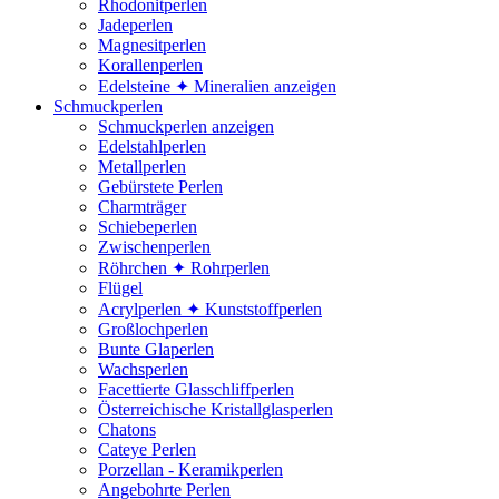
Rhodonitperlen
Jadeperlen
Magnesitperlen
Korallenperlen
Edelsteine ✦ Mineralien anzeigen
Schmuckperlen
Schmuckperlen anzeigen
Edelstahlperlen
Metallperlen
Gebürstete Perlen
Charmträger
Schiebeperlen
Zwischenperlen
Röhrchen ✦ Rohrperlen
Flügel
Acrylperlen ✦ Kunststoffperlen
Großlochperlen
Bunte Glaperlen
Wachsperlen
Facettierte Glasschliffperlen
Österreichische Kristallglasperlen
Chatons
Cateye Perlen
Porzellan - Keramikperlen
Angebohrte Perlen