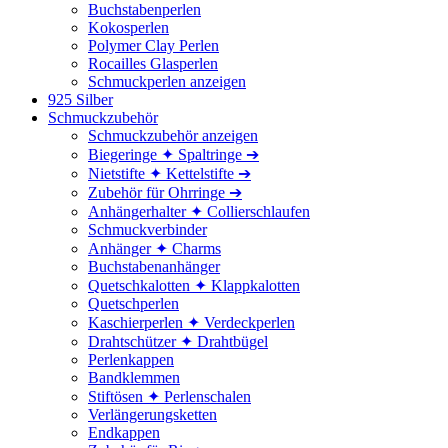
Buchstabenperlen
Kokosperlen
Polymer Clay Perlen
Rocailles Glasperlen
Schmuckperlen anzeigen
925 Silber
Schmuckzubehör
Schmuckzubehör anzeigen
Biegeringe ✦ Spaltringe ➔
Nietstifte ✦ Kettelstifte ➔
Zubehör für Ohrringe ➔
Anhängerhalter ✦ Collierschlaufen
Schmuckverbinder
Anhänger ✦ Charms
Buchstabenanhänger
Quetschkalotten ✦ Klappkalotten
Quetschperlen
Kaschierperlen ✦ Verdeckperlen
Drahtschützer ✦ Drahtbügel
Perlenkappen
Bandklemmen
Stiftösen ✦ Perlenschalen
Verlängerungsketten
Endkappen