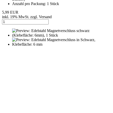
Edelstahl Biegeringe (Ø: 5 x 0.7 mm), 50 Stück
Art.Nr.: SZ04-5mmE
Metall: 304 Edelstahl
Außendurchmesser: ca. 5 mm
Innendurchmesser: ca. 3,6 mm
Drahtstärke: ca. 0,7 mm
Anzahl pro Packung: 50 Stück
UVP 2,52 EUR
Jetzt nur 1,26 EUR