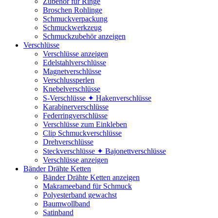
Zubehör für Ringe
Broschen Rohlinge
Schmuckverpackung
Schmuckwerkzeug
Schmuckzubehör anzeigen
Verschlüsse
Verschlüsse anzeigen
Edelstahlverschlüsse
Magnetverschlüsse
Verschlussperlen
Knebelverschlüsse
S-Verschlüsse ✦ Hakenverschlüsse
Karabinerverschlüsse
Federringverschlüsse
Verschlüsse zum Einkleben
Clip Schmuckverschlüsse
Drehverschlüsse
Steckverschlüsse ✦ Bajonettverschlüsse
Verschlüsse anzeigen
Bänder Drähte Ketten
Bänder Drähte Ketten anzeigen
Makrameeband für Schmuck
Polyesterband gewachst
Baumwollband
Satinband