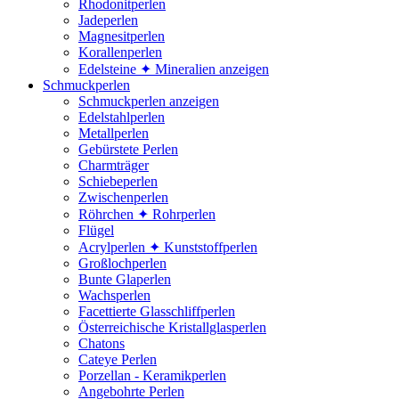
Rhodonitperlen
Jadeperlen
Magnesitperlen
Korallenperlen
Edelsteine ✦ Mineralien anzeigen
Schmuckperlen
Schmuckperlen anzeigen
Edelstahlperlen
Metallperlen
Gebürstete Perlen
Charmträger
Schiebeperlen
Zwischenperlen
Röhrchen ✦ Rohrperlen
Flügel
Acrylperlen ✦ Kunststoffperlen
Großlochperlen
Bunte Glaperlen
Wachsperlen
Facettierte Glasschliffperlen
Österreichische Kristallglasperlen
Chatons
Cateye Perlen
Porzellan - Keramikperlen
Angebohrte Perlen