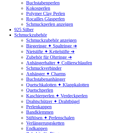
Buchstabenperlen
Kokosperlen
Polymer Clay Perlen
Rocailles Glasperlen
Schmuckperlen anzeigen
925 Silber
Schmuckzubehör
Schmuckzubehör anzeigen
Biegeringe ✦ Spaltringe ➔
Nietstifte ✦ Kettelstifte ➔
Zubehör für Ohrringe ➔
Anhängerhalter ✦ Collierschlaufen
Schmuckverbinder
Anhänger ✦ Charms
Buchstabenanhänger
Quetschkalotten ✦ Klappkalotten
Quetschperlen
Kaschierperlen ✦ Verdeckperlen
Drahtschützer ✦ Drahtbügel
Perlenkappen
Bandklemmen
Stiftösen ✦ Perlenschalen
Verlängerungsketten
Endkappen