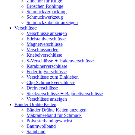
Zubehör für Ringe
Broschen Rohlinge
Schmuckverpackung
Schmuckwerkzeug
Schmuckzubehör anzeigen
Verschlüsse
Verschlüsse anzeigen
Edelstahlverschlüsse
Magnetverschlüsse
Verschlussperlen
Knebelverschlüsse
S-Verschlüsse ✦ Hakenverschlüsse
Karabinerverschlüsse
Federringverschlüsse
Verschlüsse zum Einkleben
Clip Schmuckverschlüsse
Drehverschlüsse
Steckverschlüsse ✦ Bajonettverschlüsse
Verschlüsse anzeigen
Bänder Drähte Ketten
Bänder Drähte Ketten anzeigen
Makrameeband für Schmuck
Polyesterband gewachst
Baumwollband
Satinband