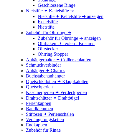
Geschlossene Ringe
Nietstifte ✦ Kettelstifte ➔
Nietstifte ✦ Kettelstifte ➔ anzeigen
Kettelstifte
Nietstifte
Zubehör für Ohrringe ➔
Zubehör für Ohrringe ➔ anzeigen
Ohrhaken - Creolen - Brisuren
Ohrstecker
Ohrring Stopper
Anhängerhalter ✦ Collierschlaufen
Schmuckverbinder
Anhänger ✦ Charms
Buchstabenanhänger
Quetschkalotten ✦ Klappkalotten
Quetschperlen
Kaschierperlen ✦ Verdeckperlen
Drahtschützer ✦ Drahtbügel
Perlenkappen
Bandklemmen
Stiftösen ✦ Perlenschalen
Verlängerungsketten
Endkappen
Zubehör für Ringe