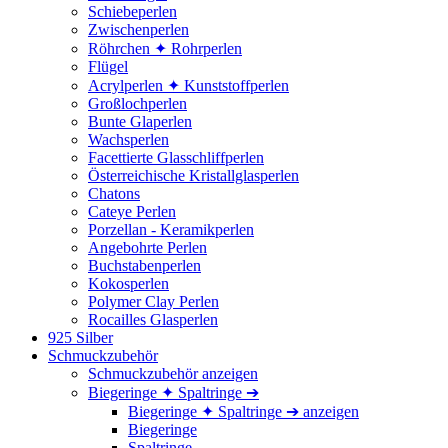
Schiebeperlen
Zwischenperlen
Röhrchen ✦ Rohrperlen
Flügel
Acrylperlen ✦ Kunststoffperlen
Großlochperlen
Bunte Glaperlen
Wachsperlen
Facettierte Glasschliffperlen
Österreichische Kristallglasperlen
Chatons
Cateye Perlen
Porzellan - Keramikperlen
Angebohrte Perlen
Buchstabenperlen
Kokosperlen
Polymer Clay Perlen
Rocailles Glasperlen
925 Silber
Schmuckzubehör
Schmuckzubehör anzeigen
Biegeringe ✦ Spaltringe ➔
Biegeringe ✦ Spaltringe ➔ anzeigen
Biegeringe
Spaltringe