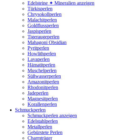
Edelsteine ✦ Mineralien anzeigen
Türkisperlen
Chrysokollperlen
Malachitperlen
Goldflussperlen
Jaspisperlen
Tigeraugeperlen
Mahagoni Obsidian
Pyritperlen
Howlithperlen
Lavaperlen
Hämatitperlen
Muschelperlen
Süßwasserperlen
Amazonitperlen
Rhodonitperlen
Jadeperlen
Magnesitperlen
Korallenperlen
Schmuckperlen
Schmuckperlen anzeigen
Edelstahlperlen
Metallperlen
Gebürstete Perlen
Charmträger