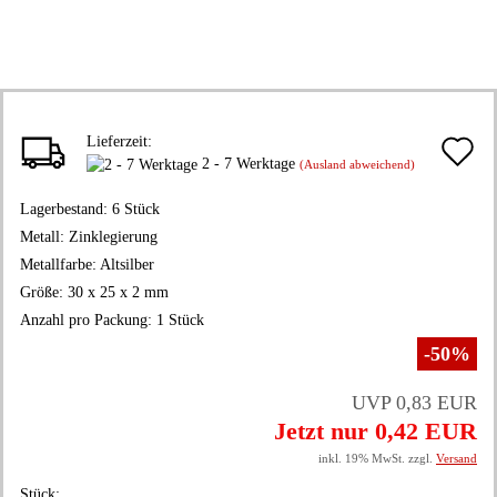
Lieferzeit:
A
2 - 7 Werktage
(Ausland abweichend)
d
Lagerbestand:
6
Stück
M
Metall:
Zinklegierung
Metallfarbe:
Altsilber
Größe:
30 x 25 x 2 mm
Anzahl pro Packung:
1 Stück
-50%
UVP 0,83 EUR
Jetzt nur 0,42 EUR
inkl. 19% MwSt. zzgl.
Versand
Stück: