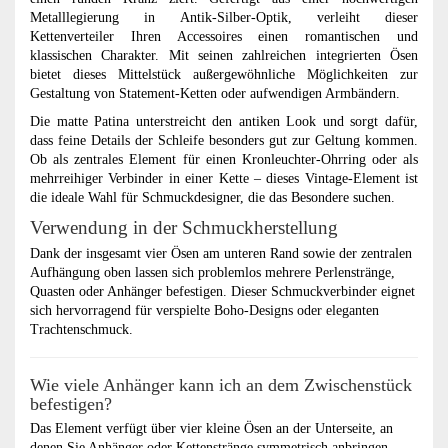
Metalllegierung in Antik-Silber-Optik, verleiht dieser
Kettenverteiler Ihren Accessoires einen romantischen und
klassischen Charakter. Mit seinen zahlreichen integrierten Ösen
bietet dieses Mittelstück außergewöhnliche Möglichkeiten zur
Gestaltung von Statement-Ketten oder aufwendigen Armbändern.
Die matte Patina unterstreicht den antiken Look und sorgt dafür,
dass feine Details der Schleife besonders gut zur Geltung kommen.
Ob als zentrales Element für einen Kronleuchter-Ohrring oder als
mehrreihiger Verbinder in einer Kette – dieses Vintage-Element ist
die ideale Wahl für Schmuckdesigner, die das Besondere suchen.
Verwendung in der Schmuckherstellung
Dank der insgesamt vier Ösen am unteren Rand sowie der zentralen
Aufhängung oben lassen sich problemlos mehrere Perlenstränge,
Quasten oder Anhänger befestigen. Dieser Schmuckverbinder eignet
sich hervorragend für verspielte Boho-Designs oder eleganten
Trachtenschmuck.
Wie viele Anhänger kann ich an dem Zwischenstück
befestigen?
Das Element verfügt über vier kleine Ösen an der Unterseite, an
denen Sie Anhänger oder Kettenstränge symmetrisch anbringen