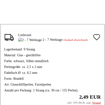
Lieferzeit:
A
2 - 7 Werktage
(Ausland abweichend)
d
Lagerbestand:
9
Strang
M
Material:
Glas - geschliffen
Farbe:
schwarz, Silber-metallisch
Perlengröße:
ca. 2,5 x 2 mm
Fädelloch Ø:
ca. 0,5 mm
Form:
Rondell
Art:
Glasschliffperlen, Facettperlen
Anzahl pro Packung:
1 Strang (ca. 30 cm / 155 Perlen)
2,49 EUR
inkl. 19% MwSt. zzgl.
Versand