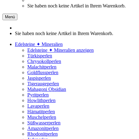
Sie haben noch keine Artikel in Ihrem Warenkorb.
Menü
Sie haben noch keine Artikel in Ihrem Warenkorb.
Edelsteine ✦ Mineralien
Edelsteine ✦ Mineralien anzeigen
Türkisperlen
Chrysokollperlen
Malachitperlen
Goldflussperlen
Jaspisperlen
Tigeraugeperlen
Mahagoni Obsidian
Pyritperlen
Howlithperlen
Lavaperlen
Hämatitperlen
Muschelperlen
Süßwasserperlen
Amazonitperlen
Rhodonitperlen