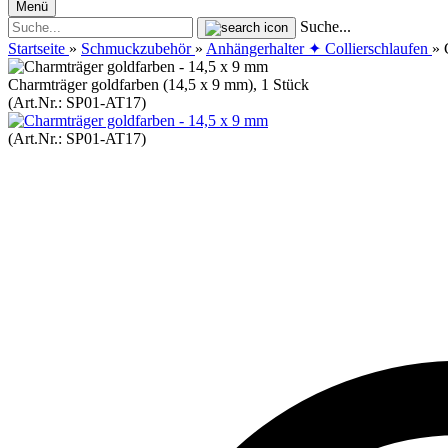
Menü
Suche...
Startseite
»
Schmuckzubehör
»
Anhängerhalter ✦ Collierschlaufen
»
Charmträger goldfarben (14,5 x 9 mm), 1 Stück
(Art.Nr.:
SP01-AT17
)
(Art.Nr.:
SP01-AT17
)