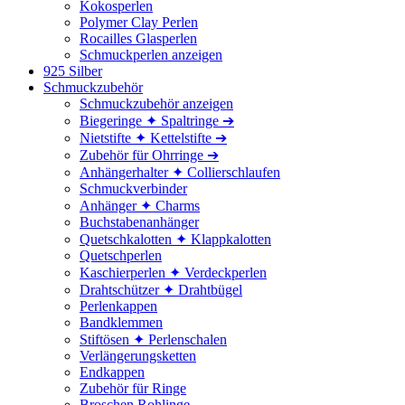
Kokosperlen
Polymer Clay Perlen
Rocailles Glasperlen
Schmuckperlen anzeigen
925 Silber
Schmuckzubehör
Schmuckzubehör anzeigen
Biegeringe ✦ Spaltringe ➔
Nietstifte ✦ Kettelstifte ➔
Zubehör für Ohrringe ➔
Anhängerhalter ✦ Collierschlaufen
Schmuckverbinder
Anhänger ✦ Charms
Buchstabenanhänger
Quetschkalotten ✦ Klappkalotten
Quetschperlen
Kaschierperlen ✦ Verdeckperlen
Drahtschützer ✦ Drahtbügel
Perlenkappen
Bandklemmen
Stiftösen ✦ Perlenschalen
Verlängerungsketten
Endkappen
Zubehör für Ringe
Broschen Rohlinge