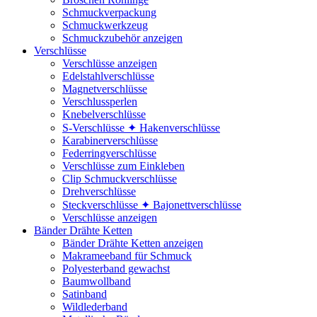
Schmuckverpackung
Schmuckwerkzeug
Schmuckzubehör anzeigen
Verschlüsse
Verschlüsse anzeigen
Edelstahlverschlüsse
Magnetverschlüsse
Verschlussperlen
Knebelverschlüsse
S-Verschlüsse ✦ Hakenverschlüsse
Karabinerverschlüsse
Federringverschlüsse
Verschlüsse zum Einkleben
Clip Schmuckverschlüsse
Drehverschlüsse
Steckverschlüsse ✦ Bajonettverschlüsse
Verschlüsse anzeigen
Bänder Drähte Ketten
Bänder Drähte Ketten anzeigen
Makrameeband für Schmuck
Polyesterband gewachst
Baumwollband
Satinband
Wildlederband