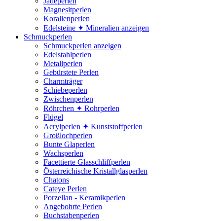
Jadeperlen
Magnesitperlen
Korallenperlen
Edelsteine ✦ Mineralien anzeigen
Schmuckperlen
Schmuckperlen anzeigen
Edelstahlperlen
Metallperlen
Gebürstete Perlen
Charmträger
Schiebeperlen
Zwischenperlen
Röhrchen ✦ Rohrperlen
Flügel
Acrylperlen ✦ Kunststoffperlen
Großlochperlen
Bunte Glaperlen
Wachsperlen
Facettierte Glasschliffperlen
Österreichische Kristallglasperlen
Chatons
Cateye Perlen
Porzellan - Keramikperlen
Angebohrte Perlen
Buchstabenperlen