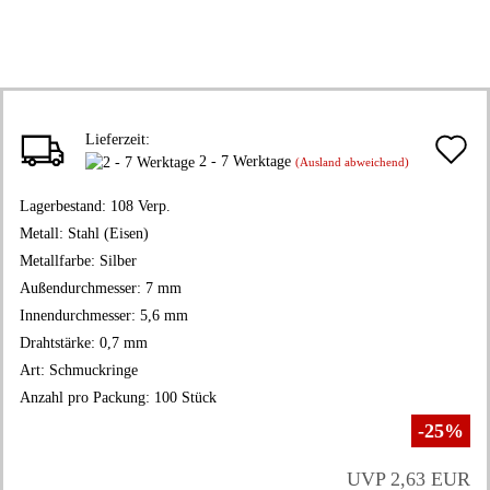
Lieferzeit:
A
2 - 7 Werktage
(Ausland abweichend)
d
Lagerbestand:
108
Verp.
M
Metall:
Stahl (Eisen)
Metallfarbe:
Silber
Außendurchmesser:
7 mm
Innendurchmesser:
5,6 mm
Drahtstärke:
0,7 mm
Art:
Schmuckringe
Anzahl pro Packung:
100 Stück
-25%
UVP 2,63 EUR