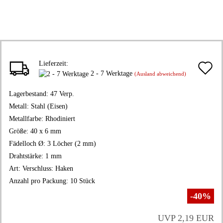
Lieferzeit:
A
2 - 7 Werktage
(Ausland abweichend)
d
Lagerbestand:
47
Verp.
M
Metall:
Stahl (Eisen)
Metallfarbe:
Rhodiniert
Größe:
40 x 6 mm
Fädelloch Ø:
3 Löcher (2 mm)
Drahtstärke:
1 mm
Art:
Verschluss: Haken
Anzahl pro Packung:
10 Stück
-40%
UVP 2,19 EUR