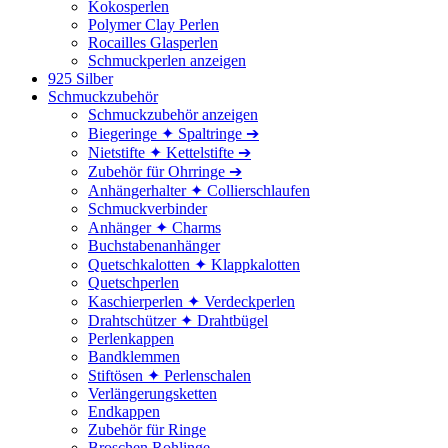
Kokosperlen
Polymer Clay Perlen
Rocailles Glasperlen
Schmuckperlen anzeigen
925 Silber
Schmuckzubehör
Schmuckzubehör anzeigen
Biegeringe ✦ Spaltringe ➔
Nietstifte ✦ Kettelstifte ➔
Zubehör für Ohrringe ➔
Anhängerhalter ✦ Collierschlaufen
Schmuckverbinder
Anhänger ✦ Charms
Buchstabenanhänger
Quetschkalotten ✦ Klappkalotten
Quetschperlen
Kaschierperlen ✦ Verdeckperlen
Drahtschützer ✦ Drahtbügel
Perlenkappen
Bandklemmen
Stiftösen ✦ Perlenschalen
Verlängerungsketten
Endkappen
Zubehör für Ringe
Broschen Rohlinge