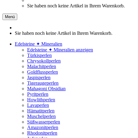
Sie haben noch keine Artikel in Ihrem Warenkorb.
Menü
Sie haben noch keine Artikel in Ihrem Warenkorb.
Edelsteine ✦ Mineralien
Edelsteine ✦ Mineralien anzeigen
Türkisperlen
Chrysokollperlen
Malachitperlen
Goldflussperlen
Jaspisperlen
Tigeraugeperlen
Mahagoni Obsidian
Pyritperlen
Howlithperlen
Lavaperlen
Hämatitperlen
Muschelperlen
Süßwasserperlen
Amazonitperlen
Rhodonitperlen