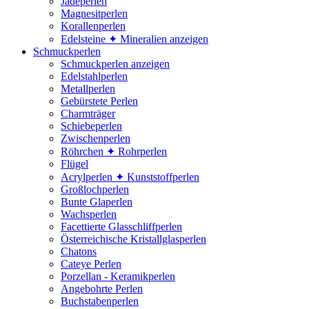
Jadeperlen
Magnesitperlen
Korallenperlen
Edelsteine ✦ Mineralien anzeigen
Schmuckperlen
Schmuckperlen anzeigen
Edelstahlperlen
Metallperlen
Gebürstete Perlen
Charmträger
Schiebeperlen
Zwischenperlen
Röhrchen ✦ Rohrperlen
Flügel
Acrylperlen ✦ Kunststoffperlen
Großlochperlen
Bunte Glaperlen
Wachsperlen
Facettierte Glasschliffperlen
Österreichische Kristallglasperlen
Chatons
Cateye Perlen
Porzellan - Keramikperlen
Angebohrte Perlen
Buchstabenperlen