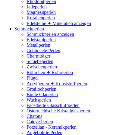
Rhodonitperlen
Jadeperlen
Magnesitperlen
Korallenperlen
Edelsteine ✦ Mineralien anzeigen
Schmuckperlen
Schmuckperlen anzeigen
Edelstahlperlen
Metallperlen
Gebürstete Perlen
Charmträger
Schiebeperlen
Zwischenperlen
Röhrchen ✦ Rohrperlen
Flügel
Acrylperlen ✦ Kunststoffperlen
Großlochperlen
Bunte Glaperlen
Wachsperlen
Facettierte Glasschliffperlen
Österreichische Kristallglasperlen
Chatons
Cateye Perlen
Porzellan - Keramikperlen
Angebohrte Perlen