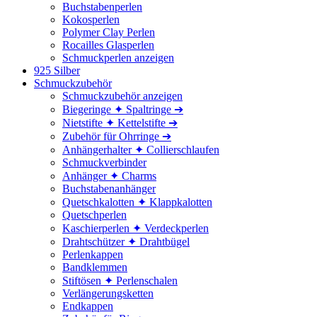
Buchstabenperlen
Kokosperlen
Polymer Clay Perlen
Rocailles Glasperlen
Schmuckperlen anzeigen
925 Silber
Schmuckzubehör
Schmuckzubehör anzeigen
Biegeringe ✦ Spaltringe ➔
Nietstifte ✦ Kettelstifte ➔
Zubehör für Ohrringe ➔
Anhängerhalter ✦ Collierschlaufen
Schmuckverbinder
Anhänger ✦ Charms
Buchstabenanhänger
Quetschkalotten ✦ Klappkalotten
Quetschperlen
Kaschierperlen ✦ Verdeckperlen
Drahtschützer ✦ Drahtbügel
Perlenkappen
Bandklemmen
Stiftösen ✦ Perlenschalen
Verlängerungsketten
Endkappen