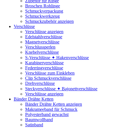
Zubehör für Ringe
Broschen Rohlinge
Schmuckverpackung
Schmuckwerkzeug
Schmuckzubehör anzeigen
Verschlüsse
Verschlüsse anzeigen
Edelstahlverschlüsse
Magnetverschlüsse
Verschlussperlen
Knebelverschlüsse
S-Verschlüsse ✦ Hakenverschlüsse
Karabinerverschlüsse
Federringverschlüsse
Verschlüsse zum Einkleben
Clip Schmuckverschlüsse
Drehverschlüsse
Steckverschlüsse ✦ Bajonettverschlüsse
Verschlüsse anzeigen
Bänder Drähte Ketten
Bänder Drähte Ketten anzeigen
Makrameeband für Schmuck
Polyesterband gewachst
Baumwollband
Satinband