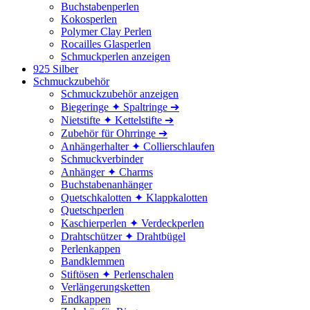
Buchstabenperlen
Kokosperlen
Polymer Clay Perlen
Rocailles Glasperlen
Schmuckperlen anzeigen
925 Silber
Schmuckzubehör
Schmuckzubehör anzeigen
Biegeringe ✦ Spaltringe ➔
Nietstifte ✦ Kettelstifte ➔
Zubehör für Ohrringe ➔
Anhängerhalter ✦ Collierschlaufen
Schmuckverbinder
Anhänger ✦ Charms
Buchstabenanhänger
Quetschkalotten ✦ Klappkalotten
Quetschperlen
Kaschierperlen ✦ Verdeckperlen
Drahtschützer ✦ Drahtbügel
Perlenkappen
Bandklemmen
Stiftösen ✦ Perlenschalen
Verlängerungsketten
Endkappen