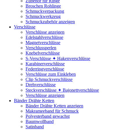
Zubehör für Ringe
Broschen Rohlinge
Schmuckverpackung
Schmuckwerkzeug
Schmuckzubehör anzeigen
Verschlüsse
Verschlüsse anzeigen
Edelstahlverschlüsse
Magnetverschlüsse
Verschlussperlen
Knebelverschlüsse
S-Verschlüsse ✦ Hakenverschlüsse
Karabinerverschlüsse
Federringverschlüsse
Verschlüsse zum Einkleben
Clip Schmuckverschlüsse
Drehverschlüsse
Steckverschlüsse ✦ Bajonettverschlüsse
Verschlüsse anzeigen
Bänder Drähte Ketten
Bänder Drähte Ketten anzeigen
Makrameeband für Schmuck
Polyesterband gewachst
Baumwollband
Satinband