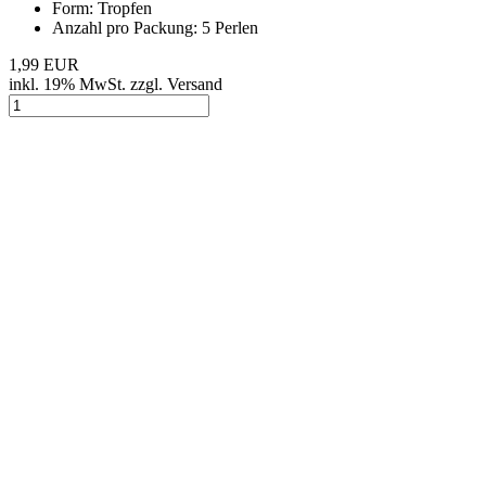
Glasschliffperlen Rondell weiß mit Perlglanz opak (3 mm), 1 Strang
Art.Nr.: SPGG7
Material: Glas
Art: geschliffen
Farbe: weiß mit Perlglanz, opak
Form: Rondell
Perlendurchmesser: ca. 3 × 2,5 mm
Fädelloch Ø: ca. 0,8 mm
Art: Glasschliffperlen, Facettperlen
Anzahl pro Packung: 1 Strang (ca. 37 cm / 155 Perlen)
UVP 2,49 EUR
Jetzt nur 1,99 EUR
inkl. 19% MwSt. zzgl. Versand