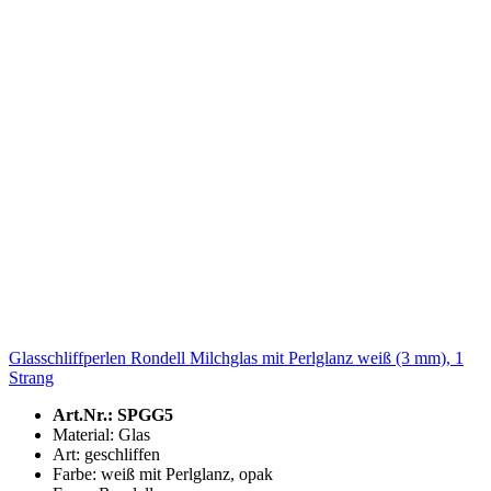
Glasschliffperlen Rondell Milchglas mit Perlglanz weiß (3 mm), 1
Strang
Art.Nr.: SPGG5
Material: Glas
Art: geschliffen
Farbe: weiß mit Perlglanz, opak