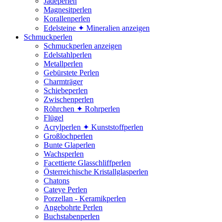
Jadeperlen
Magnesitperlen
Korallenperlen
Edelsteine ✦ Mineralien anzeigen
Schmuckperlen
Schmuckperlen anzeigen
Edelstahlperlen
Metallperlen
Gebürstete Perlen
Charmträger
Schiebeperlen
Zwischenperlen
Röhrchen ✦ Rohrperlen
Flügel
Acrylperlen ✦ Kunststoffperlen
Großlochperlen
Bunte Glaperlen
Wachsperlen
Facettierte Glasschliffperlen
Österreichische Kristallglasperlen
Chatons
Cateye Perlen
Porzellan - Keramikperlen
Angebohrte Perlen
Buchstabenperlen