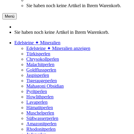
Sie haben noch keine Artikel in Ihrem Warenkorb.
Menü
Sie haben noch keine Artikel in Ihrem Warenkorb.
Edelsteine ✦ Mineralien
Edelsteine ✦ Mineralien anzeigen
Türkisperlen
Chrysokollperlen
Malachitperlen
Goldflussperlen
Jaspisperlen
Tigeraugeperlen
Mahagoni Obsidian
Pyritperlen
Howlithperlen
Lavaperlen
Hämatitperlen
Muschelperlen
Süßwasserperlen
Amazonitperlen
Rhodonitperlen