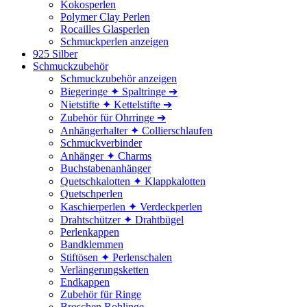
Kokosperlen
Polymer Clay Perlen
Rocailles Glasperlen
Schmuckperlen anzeigen
925 Silber
Schmuckzubehör
Schmuckzubehör anzeigen
Biegeringe ✦ Spaltringe ➔
Nietstifte ✦ Kettelstifte ➔
Zubehör für Ohrringe ➔
Anhängerhalter ✦ Collierschlaufen
Schmuckverbinder
Anhänger ✦ Charms
Buchstabenanhänger
Quetschkalotten ✦ Klappkalotten
Quetschperlen
Kaschierperlen ✦ Verdeckperlen
Drahtschützer ✦ Drahtbügel
Perlenkappen
Bandklemmen
Stiftösen ✦ Perlenschalen
Verlängerungsketten
Endkappen
Zubehör für Ringe
Broschen Rohlinge