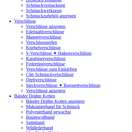
Schmuckverpackung
Schmuckwerkzeug
Schmuckzubehör anzeigen
Verschlüsse
Verschlüsse anzeigen
Edelstahlverschlüsse
Magnetverschlüsse
Verschlussperlen
Knebelverschlüsse
S-Verschlüsse ✦ Hakenverschlüsse
Karabinerverschlüsse
Federringverschlüsse
Verschlüsse zum Einkleben
Clip Schmuckverschlüsse
Drehverschlüsse
Steckverschlüsse ✦ Bajonettverschlüsse
Verschlüsse anzeigen
Bänder Drähte Ketten
Bänder Drähte Ketten anzeigen
Makrameeband für Schmuck
Polyesterband gewachst
Baumwollband
Satinband
Wildlederband