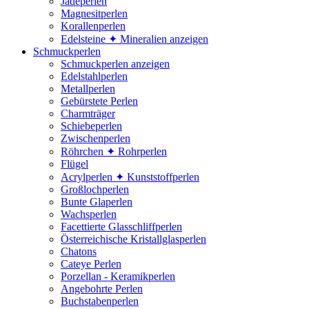
Jadeperlen
Magnesitperlen
Korallenperlen
Edelsteine ✦ Mineralien anzeigen
Schmuckperlen
Schmuckperlen anzeigen
Edelstahlperlen
Metallperlen
Gebürstete Perlen
Charmträger
Schiebeperlen
Zwischenperlen
Röhrchen ✦ Rohrperlen
Flügel
Acrylperlen ✦ Kunststoffperlen
Großlochperlen
Bunte Glaperlen
Wachsperlen
Facettierte Glasschliffperlen
Österreichische Kristallglasperlen
Chatons
Cateye Perlen
Porzellan - Keramikperlen
Angebohrte Perlen
Buchstabenperlen