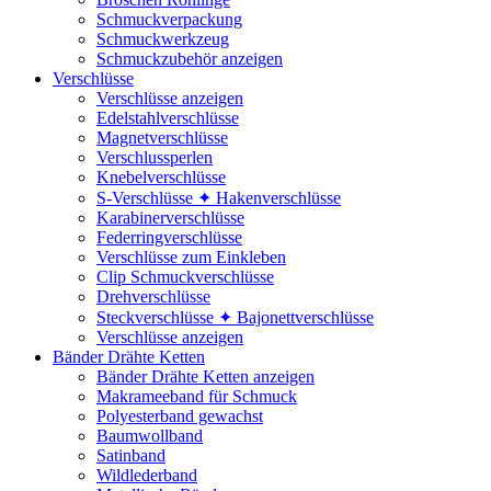
Schmuckverpackung
Schmuckwerkzeug
Schmuckzubehör anzeigen
Verschlüsse
Verschlüsse anzeigen
Edelstahlverschlüsse
Magnetverschlüsse
Verschlussperlen
Knebelverschlüsse
S-Verschlüsse ✦ Hakenverschlüsse
Karabinerverschlüsse
Federringverschlüsse
Verschlüsse zum Einkleben
Clip Schmuckverschlüsse
Drehverschlüsse
Steckverschlüsse ✦ Bajonettverschlüsse
Verschlüsse anzeigen
Bänder Drähte Ketten
Bänder Drähte Ketten anzeigen
Makrameeband für Schmuck
Polyesterband gewachst
Baumwollband
Satinband
Wildlederband