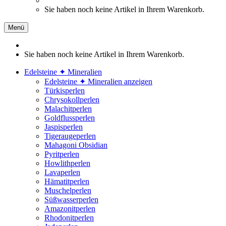
Sie haben noch keine Artikel in Ihrem Warenkorb.
Menü
Sie haben noch keine Artikel in Ihrem Warenkorb.
Edelsteine ✦ Mineralien
Edelsteine ✦ Mineralien anzeigen
Türkisperlen
Chrysokollperlen
Malachitperlen
Goldflussperlen
Jaspisperlen
Tigeraugeperlen
Mahagoni Obsidian
Pyritperlen
Howlithperlen
Lavaperlen
Hämatitperlen
Muschelperlen
Süßwasserperlen
Amazonitperlen
Rhodonitperlen