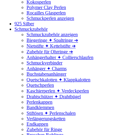
Kokosperlen
Polymer Clay Perlen
Rocailles Glasperlen
Schmuckperlen anzeigen
925 Silber
Schmuckzubehör
Schmuckzubehör anzeigen
Biegeringe ✦ Spaltringe ➔
Nietstifte ✦ Kettelstifte ➔
Zubehör für Ohrringe ➔
Anhängerhalter ✦ Collierschlaufen
Schmuckverbinder
Anhänger ✦ Charms
Buchstabenanhänger
Quetschkalotten ✦ Klappkalotten
Quetschperlen
Kaschierperlen ✦ Verdeckperlen
Drahtschützer ✦ Drahtbügel
Perlenkappen
Bandklemmen
Stiftösen ✦ Perlenschalen
Verlängerungsketten
Endkappen
Zubehör für Ringe
Broschen Rohlinge