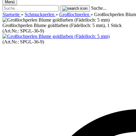
Menü
Suche...
Startseite
»
Schmuckperlen
»
Großlochperlen
»
Großlochperlen Blume
Großlochperlen Blume goldfarben (Fädelloch: 5 mm), 1 Stück
(Art.Nr.:
SPGL-36-9
)
(Art.Nr.:
SPGL-36-9
)