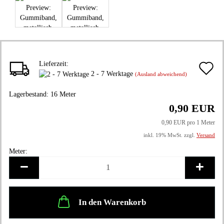
Lieferzeit:
A
2 - 7 Werktage
(Ausland abweichend)
d
Lagerbestand:
16
Meter
M
0,90 EUR
0,90 EUR pro 1 Meter
inkl. 19% MwSt. zzgl.
Versand
Meter:
Meter
In den Warenkorb