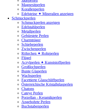
Jadeperlen
Magnesitperlen
Korallenperlen
Edelsteine ✦ Mineralien anzeigen
Schmuckperlen
Schmuckperlen anzeigen
Edelstahlperlen
Metallperlen
Gebürstete Perlen
Charmträger
Schiebeperlen
Zwischenperlen
Röhrchen ✦ Rohrperlen
Flügel
Acrylperlen ✦ Kunststoffperlen
Großlochperlen
Bunte Glaperlen
Wachsperlen
Facettierte Glasschliffperlen
Österreichische Kristallglasperlen
Chatons
Cateye Perlen
Porzellan - Keramikperlen
Angebohrte Perlen
Buchstabenperlen