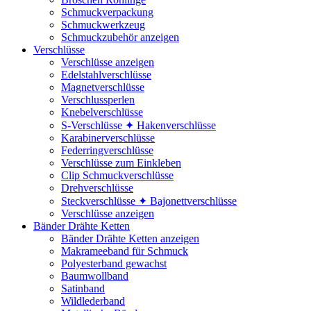
Schmuckverpackung
Schmuckwerkzeug
Schmuckzubehör anzeigen
Verschlüsse
Verschlüsse anzeigen
Edelstahlverschlüsse
Magnetverschlüsse
Verschlussperlen
Knebelverschlüsse
S-Verschlüsse ✦ Hakenverschlüsse
Karabinerverschlüsse
Federringverschlüsse
Verschlüsse zum Einkleben
Clip Schmuckverschlüsse
Drehverschlüsse
Steckverschlüsse ✦ Bajonettverschlüsse
Verschlüsse anzeigen
Bänder Drähte Ketten
Bänder Drähte Ketten anzeigen
Makrameeband für Schmuck
Polyesterband gewachst
Baumwollband
Satinband
Wildlederband