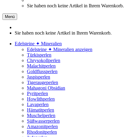
Sie haben noch keine Artikel in Ihrem Warenkorb.
Menü
Sie haben noch keine Artikel in Ihrem Warenkorb.
Edelsteine ✦ Mineralien
Edelsteine ✦ Mineralien anzeigen
Türkisperlen
Chrysokollperlen
Malachitperlen
Goldflussperlen
Jaspisperlen
Tigeraugeperlen
Mahagoni Obsidian
Pyritperlen
Howlithperlen
Lavaperlen
Hämatitperlen
Muschelperlen
Süßwasserperlen
Amazonitperlen
Rhodonitperlen