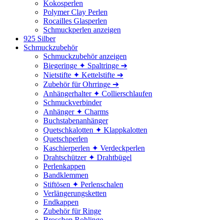
Kokosperlen
Polymer Clay Perlen
Rocailles Glasperlen
Schmuckperlen anzeigen
925 Silber
Schmuckzubehör
Schmuckzubehör anzeigen
Biegeringe ✦ Spaltringe ➔
Nietstifte ✦ Kettelstifte ➔
Zubehör für Ohrringe ➔
Anhängerhalter ✦ Collierschlaufen
Schmuckverbinder
Anhänger ✦ Charms
Buchstabenanhänger
Quetschkalotten ✦ Klappkalotten
Quetschperlen
Kaschierperlen ✦ Verdeckperlen
Drahtschützer ✦ Drahtbügel
Perlenkappen
Bandklemmen
Stiftösen ✦ Perlenschalen
Verlängerungsketten
Endkappen
Zubehör für Ringe
Broschen Rohlinge