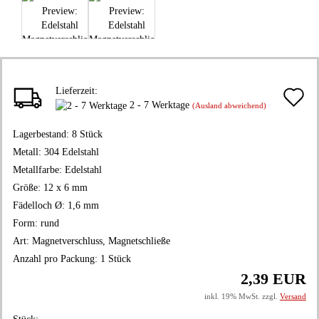
Lieferzeit:
A
2 - 7 Werktage
(Ausland abweichend)
d
Lagerbestand:
8
Stück
M
Metall:
304 Edelstahl
Metallfarbe:
Edelstahl
Größe:
12 x 6 mm
Fädelloch Ø:
1,6 mm
Form:
rund
Art:
Magnetverschluss, Magnetschließe
Anzahl pro Packung:
1 Stück
2,39 EUR
inkl. 19% MwSt. zzgl.
Versand