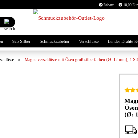
Rabatte
10,00 Euro
Lieferland
Suche...
E
en
925 Silber
Schmuckzubehör
Verschlüsse
Bänder Drähte K
P
schlüsse
»
Magnetverschlüsse mit Ösen groß silberfarben (Ø: 12 mm), 1 St
Kon
Magn
Pas
Ösen
(Ø: 