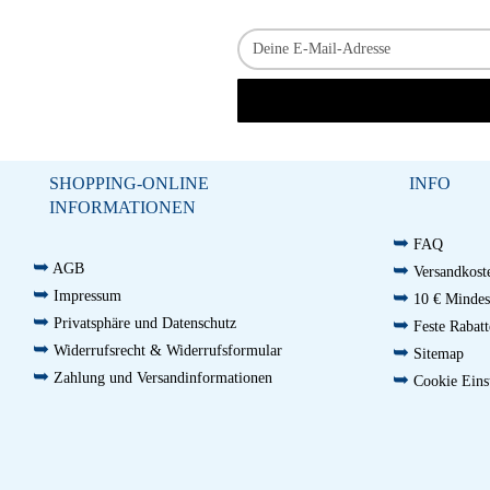
SHOPPING-ONLINE
INFO
INFORMATIONEN
➥
FAQ
➥
➥
AGB
Versandkoste
➥
➥
Impressum
10 € Mindest
➥
➥
Privatsphäre und Datenschutz
Feste Rabatt
➥
➥
Widerrufsrecht & Widerrufsformular
Sitemap
➥
➥
Zahlung und Versandinformationen
Cookie Eins