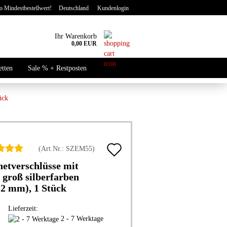
 Mindestbestellwert!
Deutschland
Kundenlogin
Ihr Warenkorb
0,00 EUR
-Mail
etten
Sale % + Restposten
Neu
asswort
ück
Auf
to erstellen
(Art.Nr.:
SZEM55
)
den
etverschlüsse mit
swort vergessen?
 groß silberfarben
Merkzettel
12 mm), 1 Stück
Lieferzeit:
2 - 7 Werktage