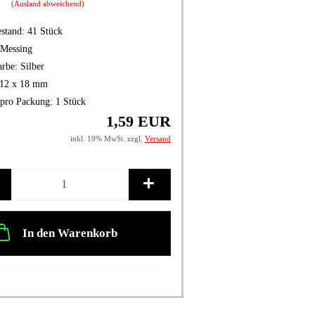
(Ausland abweichend)
stand:
41
Stück
Messing
arbe:
Silber
12 x 18 mm
pro Packung:
1 Stück
1,59 EUR
inkl. 19% MwSt. zzgl.
Versand
In den Warenkorb