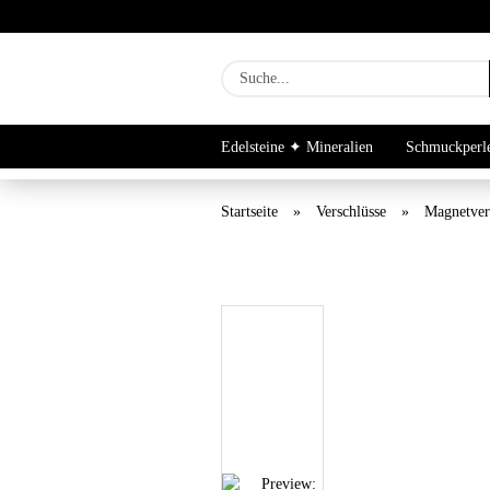
Edelsteine ✦ Mineralien
Schmuckperl
Newsletter Archiv
Startseite
»
Verschlüsse
»
Magnetver