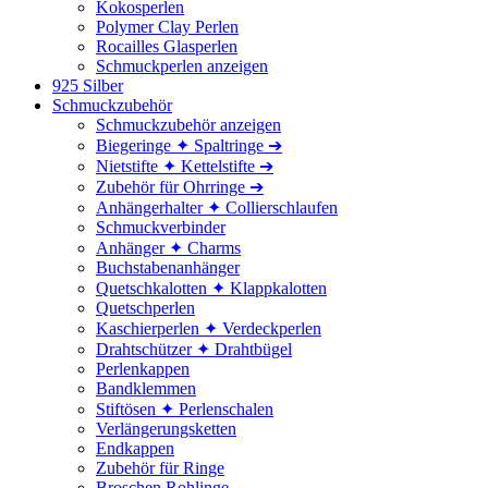
Kokosperlen
Polymer Clay Perlen
Rocailles Glasperlen
Schmuckperlen anzeigen
925 Silber
Schmuckzubehör
Schmuckzubehör anzeigen
Biegeringe ✦ Spaltringe ➔
Nietstifte ✦ Kettelstifte ➔
Zubehör für Ohrringe ➔
Anhängerhalter ✦ Collierschlaufen
Schmuckverbinder
Anhänger ✦ Charms
Buchstabenanhänger
Quetschkalotten ✦ Klappkalotten
Quetschperlen
Kaschierperlen ✦ Verdeckperlen
Drahtschützer ✦ Drahtbügel
Perlenkappen
Bandklemmen
Stiftösen ✦ Perlenschalen
Verlängerungsketten
Endkappen
Zubehör für Ringe
Broschen Rohlinge