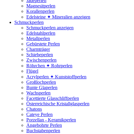
Jadeperlen
Magnesitperlen
Korallenperlen
Edelsteine ✦ Mineralien anzeigen
Schmuckperlen
Schmuckperlen anzeigen
Edelstahlperlen
Metallperlen
Gebürstete Perlen
Charmträger
Schiebeperlen
Zwischenperlen
Röhrchen ✦ Rohrperlen
Flügel
Acrylperlen ✦ Kunststoffperlen
Großlochperlen
Bunte Glaperlen
Wachsperlen
Facettierte Glasschliffperlen
Österreichische Kristallglasperlen
Chatons
Cateye Perlen
Porzellan - Keramikperlen
Angebohrte Perlen
Buchstabenperlen