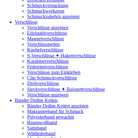
Schmuckverpackung
Schmuckwerkzeug
Schmuckzubehör anzeigen
Verschlüsse
Verschlüsse anzeigen
Edelstahlverschlüsse
Magnetverschlüsse
Verschlussperlen
Knebelverschlüsse
S-Verschlüsse ✦ Hakenverschlüsse
Karabinerverschlüsse
Federringverschlüsse
Verschlüsse zum Einkleben
Clip Schmuckverschlüsse
Drehverschlüsse
Steckverschlüsse ✦ Bajonettverschlüsse
Verschlüsse anzeigen
Bänder Drähte Ketten
Bänder Drähte Ketten anzeigen
Makrameeband für Schmuck
Polyesterband gewachst
Baumwollband
Satinband
Wildlederband