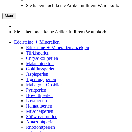
Sie haben noch keine Artikel in Ihrem Warenkorb.
Menü
Sie haben noch keine Artikel in Ihrem Warenkorb.
Edelsteine ✦ Mineralien
Edelsteine ✦ Mineralien anzeigen
Türkisperlen
Chrysokollperlen
Malachitperlen
Goldflussperlen
Jaspisperlen
Tigeraugeperlen
Mahagoni Obsidian
Pyritperlen
Howlithperlen
Lavaperlen
Hämatitperlen
Muschelperlen
Süßwasserperlen
Amazonitperlen
Rhodonitperlen