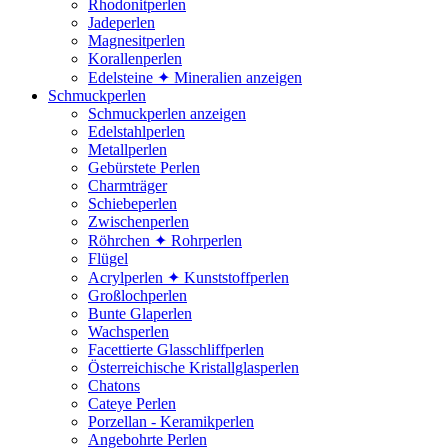
Rhodonitperlen
Jadeperlen
Magnesitperlen
Korallenperlen
Edelsteine ✦ Mineralien anzeigen
Schmuckperlen
Schmuckperlen anzeigen
Edelstahlperlen
Metallperlen
Gebürstete Perlen
Charmträger
Schiebeperlen
Zwischenperlen
Röhrchen ✦ Rohrperlen
Flügel
Acrylperlen ✦ Kunststoffperlen
Großlochperlen
Bunte Glaperlen
Wachsperlen
Facettierte Glasschliffperlen
Österreichische Kristallglasperlen
Chatons
Cateye Perlen
Porzellan - Keramikperlen
Angebohrte Perlen