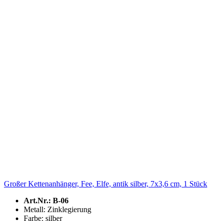
Großer Kettenanhänger, Fee, Elfe, antik silber, 7x3,6 cm, 1 Stück
Art.Nr.: B-06
Metall: Zinklegierung
Farbe: silber