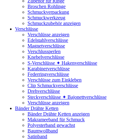
Zubehör für Ringe
Broschen Rohlinge
Schmuckverpackung
Schmuckwerkzeug
Schmuckzubehör anzeigen
Verschlüsse
Verschlüsse anzeigen
Edelstahlverschlüsse
Magnetverschlüsse
Verschlussperlen
Knebelverschlüsse
S-Verschlüsse ✦ Hakenverschlüsse
Karabinerverschlüsse
Federringverschlüsse
Verschlüsse zum Einkleben
Clip Schmuckverschlüsse
Drehverschlüsse
Steckverschlüsse ✦ Bajonettverschlüsse
Verschlüsse anzeigen
Bänder Drähte Ketten
Bänder Drähte Ketten anzeigen
Makrameeband für Schmuck
Polyesterband gewachst
Baumwollband
Satinband