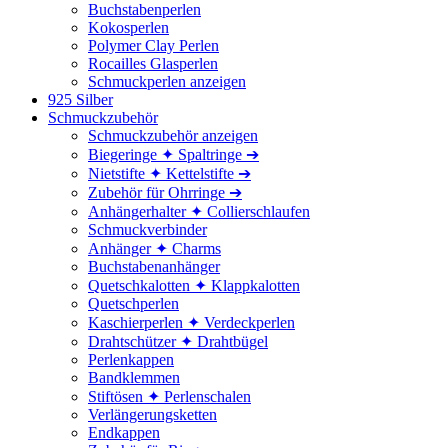
Buchstabenperlen
Kokosperlen
Polymer Clay Perlen
Rocailles Glasperlen
Schmuckperlen anzeigen
925 Silber
Schmuckzubehör
Schmuckzubehör anzeigen
Biegeringe ✦ Spaltringe ➔
Nietstifte ✦ Kettelstifte ➔
Zubehör für Ohrringe ➔
Anhängerhalter ✦ Collierschlaufen
Schmuckverbinder
Anhänger ✦ Charms
Buchstabenanhänger
Quetschkalotten ✦ Klappkalotten
Quetschperlen
Kaschierperlen ✦ Verdeckperlen
Drahtschützer ✦ Drahtbügel
Perlenkappen
Bandklemmen
Stiftösen ✦ Perlenschalen
Verlängerungsketten
Endkappen