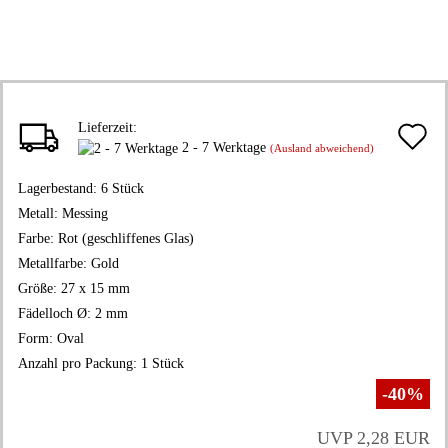
Lieferzeit:
A
2 - 7 Werktage
(Ausland abweichend)
d
Lagerbestand:
6
Stück
M
Metall:
Messing
Farbe:
Rot (geschliffenes Glas)
Metallfarbe:
Gold
Größe:
27 x 15 mm
Fädelloch Ø:
2 mm
Form:
Oval
Anzahl pro Packung:
1 Stück
-40%
UVP 2,28 EUR