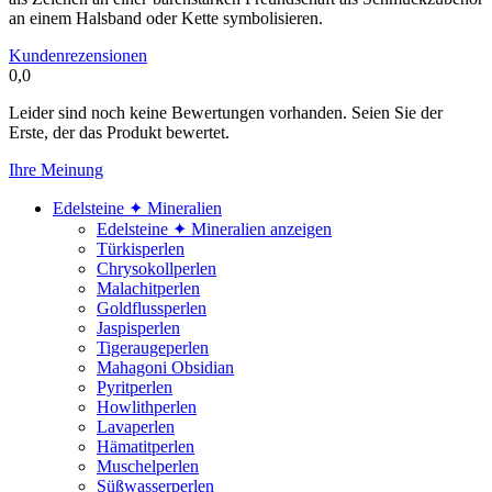
an einem Halsband oder Kette symbolisieren.
Kundenrezensionen
0,0
Leider sind noch keine Bewertungen vorhanden. Seien Sie der
Erste, der das Produkt bewertet.
Ihre Meinung
Edelsteine ✦ Mineralien
Edelsteine ✦ Mineralien anzeigen
Türkisperlen
Chrysokollperlen
Malachitperlen
Goldflussperlen
Jaspisperlen
Tigeraugeperlen
Mahagoni Obsidian
Pyritperlen
Howlithperlen
Lavaperlen
Hämatitperlen
Muschelperlen
Süßwasserperlen