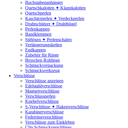
Buchstabenanhänger
Quetschkalotten ✦ Klappkalotten
Quetschperlen
Kaschierperlen ✦ Verdeckperlen
Drahtschützer ✦ Drahtbügel
Perlenkappen
Bandklemmen
Stiftösen ✦ Perlenschalen
Verlängerungsketten
Endkappen
Zubehör für Ringe
Broschen Rohlinge
Schmuckverpackung
Schmuckwerkzeug
Verschlüsse
Verschlüsse anzeigen
Edelstahlverschlüsse
Magnetverschlüsse
Verschlussperlen
Knebelverschlüsse
S-Verschlüsse ✦ Hakenverschlüsse
Karabinerverschlüsse
Federringverschlüsse
Verschlüsse zum Einkleben
Clip Schmuckverschlüsse