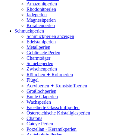
Amazonitperlen
Rhodonitperlen
Jadeperlen
Magnesitperlen
Korallenperlen
Schmuckperlen
Schmuckperlen anzeigen
Edelstahlperlen
Metallperlen
Gebürstete Perlen
Charmträger
Schiebeperlen
Zwischenperlen
Röhrchen ✦ Rohrperlen
Flügel
Acrylperlen ✦ Kunststoffperlen
Großlochperlen
Bunte Glaperlen
Wachsperlen
Facettierte Glasschliffperlen
Österreichische Kristallglasperlen
Chatons
Cateye Perlen
Porzellan - Keramikperlen
Angebohrte Perlen