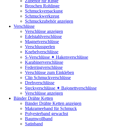
Zubehör für Ringe
Broschen Rohlinge
Schmuckverpackung
Schmuckwerkzeug
Schmuckzubehör anzeigen
Verschlüsse
Verschlüsse anzeigen
Edelstahlverschlüsse
Magnetverschlüsse
Verschlussperlen
Knebelverschlüsse
S-Verschlüsse ✦ Hakenverschlüsse
Karabinerverschlüsse
Federringverschlüsse
Verschlüsse zum Einkleben
Clip Schmuckverschlüsse
Drehverschlüsse
Steckverschlüsse ✦ Bajonettverschlüsse
Verschlüsse anzeigen
Bänder Drähte Ketten
Bänder Drähte Ketten anzeigen
Makrameeband für Schmuck
Polyesterband gewachst
Baumwollband
Satinband