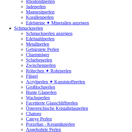
Rhodonitperlen
Jadeperlen
Magnesitperlen
Korallenperlen
Edelsteine ✦ Mineralien anzeigen
Schmuckperlen
Schmuckperlen anzeigen
Edelstahlperlen
Metallperlen
Gebürstete Perlen
Charmträger
Schiebeperlen
Zwischenperlen
Röhrchen ✦ Rohrperlen
Flügel
Acrylperlen ✦ Kunststoffperlen
Großlochperlen
Bunte Glaperlen
Wachsperlen
Facettierte Glasschliffperlen
Österreichische Kristallglasperlen
Chatons
Cateye Perlen
Porzellan - Keramikperlen
Angebohrte Perlen