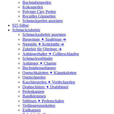
Buchstabenperlen
Kokosperlen
Polymer Clay Perlen
Rocailles Glasperlen
Schmuckperlen anzeigen
925 Silber
Schmuckzubehör
Schmuckzubehör anzeigen
Biegeringe ✦ Spaltringe ➔
Nietstifte ✦ Kettelstifte ➔
Zubehör für Ohrringe ➔
Anhängerhalter ✦ Collierschlaufen
Schmuckverbinder
Anhänger ✦ Charms
Buchstabenanhänger
Quetschkalotten ✦ Klappkalotten
Quetschperlen
Kaschierperlen ✦ Verdeckperlen
Drahtschützer ✦ Drahtbügel
Perlenkappen
Bandklemmen
Stiftösen ✦ Perlenschalen
Verlängerungsketten
Endkappen