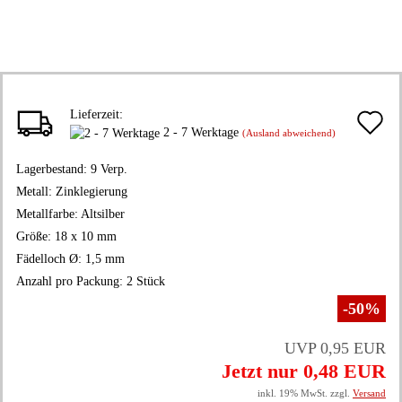
Lieferzeit:
A
2 - 7 Werktage
(Ausland abweichend)
d
Lagerbestand:
9
Verp.
M
Metall:
Zinklegierung
Metallfarbe:
Altsilber
Größe:
18 x 10 mm
Fädelloch Ø:
1,5 mm
Anzahl pro Packung:
2 Stück
-50%
UVP 0,95 EUR
Jetzt nur 0,48 EUR
inkl. 19% MwSt. zzgl.
Versand