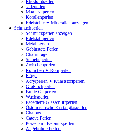
Rhodonitperlen
Jadeperlen
Magnesitperlen
Korallenperlen
Edelsteine ✦ Mineralien anzeigen
Schmuckperlen
Schmuckperlen anzeigen
Edelstahlperlen
Metallperlen
Gebürstete Perlen
Charmträger
Schiebeperlen
Zwischenperlen
Röhrchen ✦ Rohrperlen
Flügel
Acrylperlen ✦ Kunststoffperlen
Großlochperlen
Bunte Glaperlen
Wachsperlen
Facettierte Glasschliffperlen
Österreichische Kristallglasperlen
Chatons
Cateye Perlen
Porzellan - Keramikperlen
Angebohrte Perlen