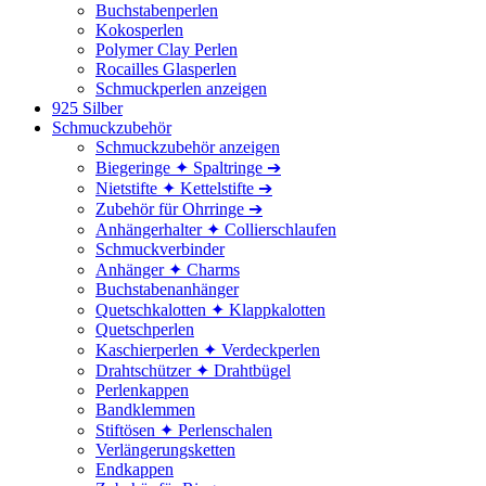
Buchstabenperlen
Kokosperlen
Polymer Clay Perlen
Rocailles Glasperlen
Schmuckperlen anzeigen
925 Silber
Schmuckzubehör
Schmuckzubehör anzeigen
Biegeringe ✦ Spaltringe ➔
Nietstifte ✦ Kettelstifte ➔
Zubehör für Ohrringe ➔
Anhängerhalter ✦ Collierschlaufen
Schmuckverbinder
Anhänger ✦ Charms
Buchstabenanhänger
Quetschkalotten ✦ Klappkalotten
Quetschperlen
Kaschierperlen ✦ Verdeckperlen
Drahtschützer ✦ Drahtbügel
Perlenkappen
Bandklemmen
Stiftösen ✦ Perlenschalen
Verlängerungsketten
Endkappen