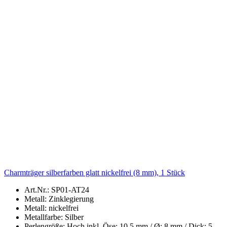
Charmträger silberfarben glatt nickelfrei (8 mm), 1 Stück
Art.Nr.: SP01-AT24
Metall: Zinklegierung
Metall: nickelfrei
Metallfarbe: Silber
Perlengröße: Hoch inkl. Öse: 10,5 mm / Ø: 8 mm / Dick: 5