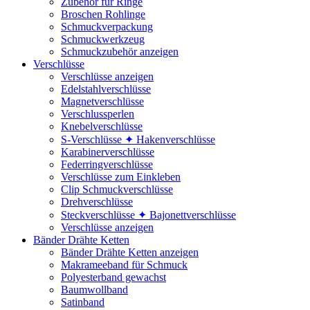
Zubehör für Ringe
Broschen Rohlinge
Schmuckverpackung
Schmuckwerkzeug
Schmuckzubehör anzeigen
Verschlüsse
Verschlüsse anzeigen
Edelstahlverschlüsse
Magnetverschlüsse
Verschlussperlen
Knebelverschlüsse
S-Verschlüsse ✦ Hakenverschlüsse
Karabinerverschlüsse
Federringverschlüsse
Verschlüsse zum Einkleben
Clip Schmuckverschlüsse
Drehverschlüsse
Steckverschlüsse ✦ Bajonettverschlüsse
Verschlüsse anzeigen
Bänder Drähte Ketten
Bänder Drähte Ketten anzeigen
Makrameeband für Schmuck
Polyesterband gewachst
Baumwollband
Satinband