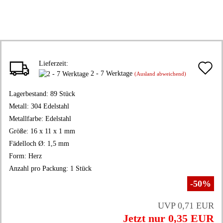
Lieferzeit:
A
2 - 7 Werktage
(Ausland abweichend)
d
Lagerbestand:
89
Stück
M
Metall:
304 Edelstahl
Metallfarbe:
Edelstahl
Größe:
16 x 11 x 1 mm
Fädelloch Ø:
1,5 mm
Form:
Herz
Anzahl pro Packung:
1 Stück
-50%
UVP 0,71 EUR
Jetzt nur 0,35 EUR