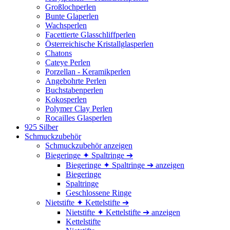
Großlochperlen
Bunte Glaperlen
Wachsperlen
Facettierte Glasschliffperlen
Österreichische Kristallglasperlen
Chatons
Cateye Perlen
Porzellan - Keramikperlen
Angebohrte Perlen
Buchstabenperlen
Kokosperlen
Polymer Clay Perlen
Rocailles Glasperlen
925 Silber
Schmuckzubehör
Schmuckzubehör anzeigen
Biegeringe ✦ Spaltringe ➔
Biegeringe ✦ Spaltringe ➔ anzeigen
Biegeringe
Spaltringe
Geschlossene Ringe
Nietstifte ✦ Kettelstifte ➔
Nietstifte ✦ Kettelstifte ➔ anzeigen
Kettelstifte