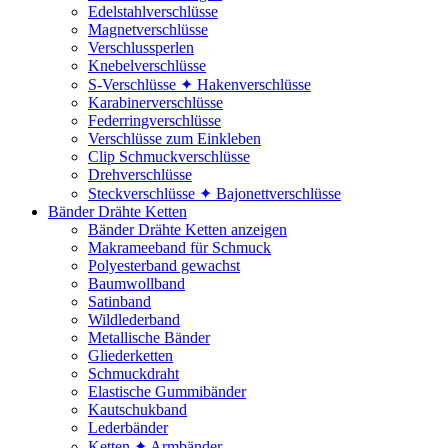
Edelstahlverschlüsse
Magnetverschlüsse
Verschlussperlen
Knebelverschlüsse
S-Verschlüsse ✦ Hakenverschlüsse
Karabinerverschlüsse
Federringverschlüsse
Verschlüsse zum Einkleben
Clip Schmuckverschlüsse
Drehverschlüsse
Steckverschlüsse ✦ Bajonettverschlüsse
Bänder Drähte Ketten
Bänder Drähte Ketten anzeigen
Makrameeband für Schmuck
Polyesterband gewachst
Baumwollband
Satinband
Wildlederband
Metallische Bänder
Gliederketten
Schmuckdraht
Elastische Gummibänder
Kautschukband
Lederbänder
Ketten ✦ Armbänder