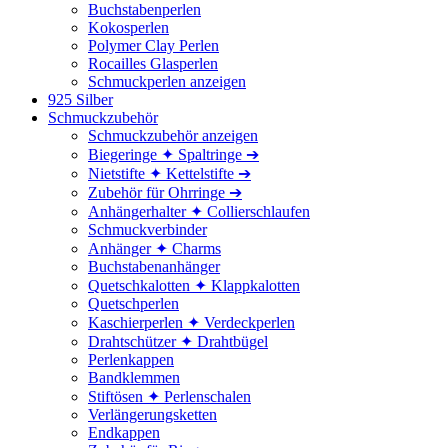
Buchstabenperlen
Kokosperlen
Polymer Clay Perlen
Rocailles Glasperlen
Schmuckperlen anzeigen
925 Silber
Schmuckzubehör
Schmuckzubehör anzeigen
Biegeringe ✦ Spaltringe ➔
Nietstifte ✦ Kettelstifte ➔
Zubehör für Ohrringe ➔
Anhängerhalter ✦ Collierschlaufen
Schmuckverbinder
Anhänger ✦ Charms
Buchstabenanhänger
Quetschkalotten ✦ Klappkalotten
Quetschperlen
Kaschierperlen ✦ Verdeckperlen
Drahtschützer ✦ Drahtbügel
Perlenkappen
Bandklemmen
Stiftösen ✦ Perlenschalen
Verlängerungsketten
Endkappen