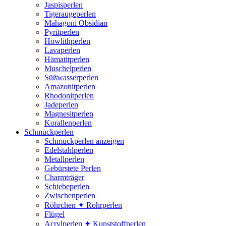
Jaspisperlen
Tigeraugeperlen
Mahagoni Obsidian
Pyritperlen
Howlithperlen
Lavaperlen
Hämatitperlen
Muschelperlen
Süßwasserperlen
Amazonitperlen
Rhodonitperlen
Jadeperlen
Magnesitperlen
Korallenperlen
Schmuckperlen
Schmuckperlen anzeigen
Edelstahlperlen
Metallperlen
Gebürstete Perlen
Charmträger
Schiebeperlen
Zwischenperlen
Röhrchen ✦ Rohrperlen
Flügel
Acrylperlen ✦ Kunststoffperlen