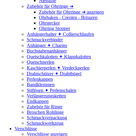
Nietstifte
Zubehör für Ohrringe ➔
Zubehör für Ohrringe ➔ anzeigen
Ohrhaken - Creolen - Brisuren
Ohrstecker
Ohrring Stopper
Anhängerhalter ✦ Collierschlaufen
Schmuckverbinder
Anhänger ✦ Charms
Buchstabenanhänger
Quetschkalotten ✦ Klappkalotten
Quetschperlen
Kaschierperlen ✦ Verdeckperlen
Drahtschützer ✦ Drahtbügel
Perlenkappen
Bandklemmen
Stiftösen ✦ Perlenschalen
Verlängerungsketten
Endkappen
Zubehör für Ringe
Broschen Rohlinge
Schmuckverpackung
Schmuckwerkzeug
Verschlüsse
Verschlüsse anzeigen