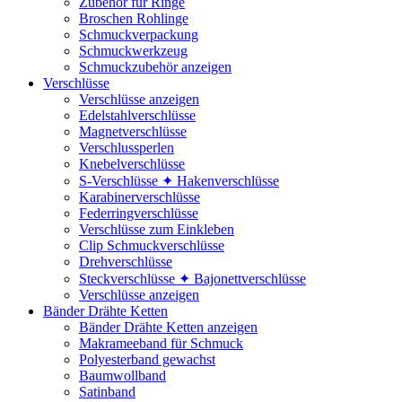
Zubehör für Ringe
Broschen Rohlinge
Schmuckverpackung
Schmuckwerkzeug
Schmuckzubehör anzeigen
Verschlüsse
Verschlüsse anzeigen
Edelstahlverschlüsse
Magnetverschlüsse
Verschlussperlen
Knebelverschlüsse
S-Verschlüsse ✦ Hakenverschlüsse
Karabinerverschlüsse
Federringverschlüsse
Verschlüsse zum Einkleben
Clip Schmuckverschlüsse
Drehverschlüsse
Steckverschlüsse ✦ Bajonettverschlüsse
Verschlüsse anzeigen
Bänder Drähte Ketten
Bänder Drähte Ketten anzeigen
Makrameeband für Schmuck
Polyesterband gewachst
Baumwollband
Satinband