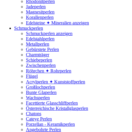
Rhodonitperlen
Jadeperlen
Magnesitperlen
Korallenperlen
Edelsteine ✦ Mineralien anzeigen
Schmuckperlen
Schmuckperlen anzeigen
Edelstahlperlen
Metallperlen
Gebürstete Perlen
Charmträger
Schiebeperlen
Zwischenperlen
Röhrchen ✦ Rohrperlen
Flügel
Acrylperlen ✦ Kunststoffperlen
Großlochperlen
Bunte Glaperlen
Wachsperlen
Facettierte Glasschliffperlen
Österreichische Kristallglasperlen
Chatons
Cateye Perlen
Porzellan - Keramikperlen
Angebohrte Perlen