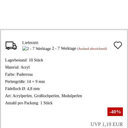
Lieferzeit:
A
2 - 7 Werktage
(Ausland abweichend)
d
Lagerbestand:
10
Stück
M
Material:
Acryl
Farbe:
Puderrosa
Perlengröße:
14 × 9 mm
Fädelloch Ø:
4,8 mm
Art:
Acrylperlen, Großlochperlen, Modulperlen
Anzahl pro Packung:
1 Stück
-40%
UVP 1,19 EUR