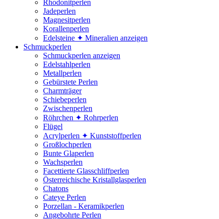
Rhodonitperlen
Jadeperlen
Magnesitperlen
Korallenperlen
Edelsteine ✦ Mineralien anzeigen
Schmuckperlen
Schmuckperlen anzeigen
Edelstahlperlen
Metallperlen
Gebürstete Perlen
Charmträger
Schiebeperlen
Zwischenperlen
Röhrchen ✦ Rohrperlen
Flügel
Acrylperlen ✦ Kunststoffperlen
Großlochperlen
Bunte Glaperlen
Wachsperlen
Facettierte Glasschliffperlen
Österreichische Kristallglasperlen
Chatons
Cateye Perlen
Porzellan - Keramikperlen
Angebohrte Perlen