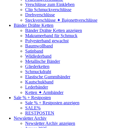
Verschlüsse zum Einkleben
Clip Schmuckverschlüsse
Drehverschlüsse
Steckverschlüsse ✦ Bajonettverschlüsse
Bänder Drähte Ketten
Bänder Drähte Ketten anzeigen
Makrameeband für Schmuck
Polyesterband gewachst
Baumwollband
Satinband
Wildlederband
Metallische Bänder
Gliederketten
Schmuckdraht
Elastische Gummibänder
Kautschukband
Lederbänder
Ketten ✦ Armbänder
Sale % + Restposten
Sale % + Restposten anzeigen
SALE%
RESTPOSTEN
Newsletter Archiv
Newsletter Archiv anzeigen