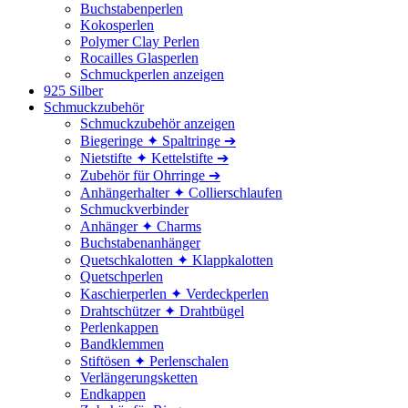
Buchstabenperlen
Kokosperlen
Polymer Clay Perlen
Rocailles Glasperlen
Schmuckperlen anzeigen
925 Silber
Schmuckzubehör
Schmuckzubehör anzeigen
Biegeringe ✦ Spaltringe ➔
Nietstifte ✦ Kettelstifte ➔
Zubehör für Ohrringe ➔
Anhängerhalter ✦ Collierschlaufen
Schmuckverbinder
Anhänger ✦ Charms
Buchstabenanhänger
Quetschkalotten ✦ Klappkalotten
Quetschperlen
Kaschierperlen ✦ Verdeckperlen
Drahtschützer ✦ Drahtbügel
Perlenkappen
Bandklemmen
Stiftösen ✦ Perlenschalen
Verlängerungsketten
Endkappen