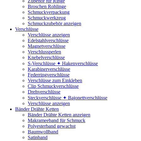
Zubehör für Ringe
Broschen Rohlinge
Schmuckverpackung
Schmuckwerkzeug
Schmuckzubehör anzeigen
Verschlüsse
Verschlüsse anzeigen
Edelstahlverschlüsse
Magnetverschlüsse
Verschlussperlen
Knebelverschlüsse
S-Verschlüsse ✦ Hakenverschlüsse
Karabinerverschlüsse
Federringverschlüsse
Verschlüsse zum Einkleben
Clip Schmuckverschlüsse
Drehverschlüsse
Steckverschlüsse ✦ Bajonettverschlüsse
Verschlüsse anzeigen
Bänder Drähte Ketten
Bänder Drähte Ketten anzeigen
Makrameeband für Schmuck
Polyesterband gewachst
Baumwollband
Satinband