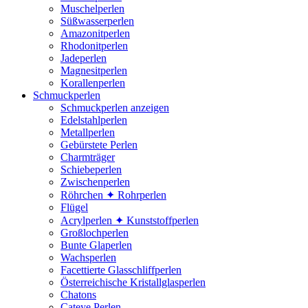
Muschelperlen
Süßwasserperlen
Amazonitperlen
Rhodonitperlen
Jadeperlen
Magnesitperlen
Korallenperlen
Schmuckperlen
Schmuckperlen anzeigen
Edelstahlperlen
Metallperlen
Gebürstete Perlen
Charmträger
Schiebeperlen
Zwischenperlen
Röhrchen ✦ Rohrperlen
Flügel
Acrylperlen ✦ Kunststoffperlen
Großlochperlen
Bunte Glaperlen
Wachsperlen
Facettierte Glasschliffperlen
Österreichische Kristallglasperlen
Chatons
Cateye Perlen