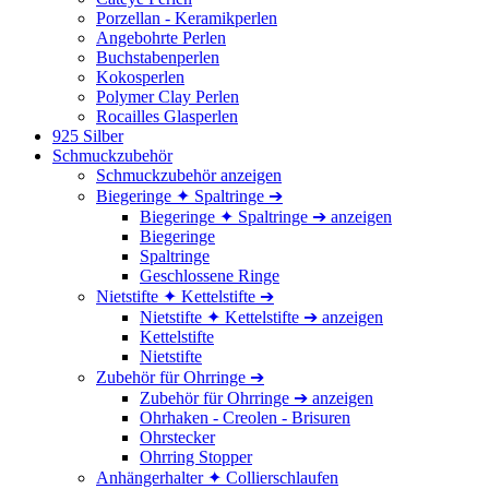
Porzellan - Keramikperlen
Angebohrte Perlen
Buchstabenperlen
Kokosperlen
Polymer Clay Perlen
Rocailles Glasperlen
925 Silber
Schmuckzubehör
Schmuckzubehör anzeigen
Biegeringe ✦ Spaltringe ➔
Biegeringe ✦ Spaltringe ➔ anzeigen
Biegeringe
Spaltringe
Geschlossene Ringe
Nietstifte ✦ Kettelstifte ➔
Nietstifte ✦ Kettelstifte ➔ anzeigen
Kettelstifte
Nietstifte
Zubehör für Ohrringe ➔
Zubehör für Ohrringe ➔ anzeigen
Ohrhaken - Creolen - Brisuren
Ohrstecker
Ohrring Stopper
Anhängerhalter ✦ Collierschlaufen