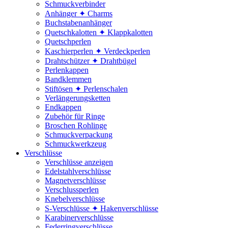
Schmuckverbinder
Anhänger ✦ Charms
Buchstabenanhänger
Quetschkalotten ✦ Klappkalotten
Quetschperlen
Kaschierperlen ✦ Verdeckperlen
Drahtschützer ✦ Drahtbügel
Perlenkappen
Bandklemmen
Stiftösen ✦ Perlenschalen
Verlängerungsketten
Endkappen
Zubehör für Ringe
Broschen Rohlinge
Schmuckverpackung
Schmuckwerkzeug
Verschlüsse
Verschlüsse anzeigen
Edelstahlverschlüsse
Magnetverschlüsse
Verschlussperlen
Knebelverschlüsse
S-Verschlüsse ✦ Hakenverschlüsse
Karabinerverschlüsse
Federringverschlüsse