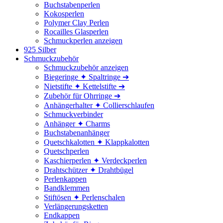
Buchstabenperlen
Kokosperlen
Polymer Clay Perlen
Rocailles Glasperlen
Schmuckperlen anzeigen
925 Silber
Schmuckzubehör
Schmuckzubehör anzeigen
Biegeringe ✦ Spaltringe ➔
Nietstifte ✦ Kettelstifte ➔
Zubehör für Ohrringe ➔
Anhängerhalter ✦ Collierschlaufen
Schmuckverbinder
Anhänger ✦ Charms
Buchstabenanhänger
Quetschkalotten ✦ Klappkalotten
Quetschperlen
Kaschierperlen ✦ Verdeckperlen
Drahtschützer ✦ Drahtbügel
Perlenkappen
Bandklemmen
Stiftösen ✦ Perlenschalen
Verlängerungsketten
Endkappen