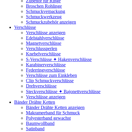
Zubehör für Ringe
Broschen Rohlinge
Schmuckverpackung
Schmuckwerkzeug
Schmuckzubehör anzeigen
Verschlüsse
Verschlüsse anzeigen
Edelstahlverschlüsse
Magnetverschlüsse
Verschlussperlen
Knebelverschlüsse
S-Verschlüsse ✦ Hakenverschlüsse
Karabinerverschlüsse
Federringverschlüsse
Verschlüsse zum Einkleben
Clip Schmuckverschlüsse
Drehverschlüsse
Steckverschlüsse ✦ Bajonettverschlüsse
Verschlüsse anzeigen
Bänder Drähte Ketten
Bänder Drähte Ketten anzeigen
Makrameeband für Schmuck
Polyesterband gewachst
Baumwollband
Satinband