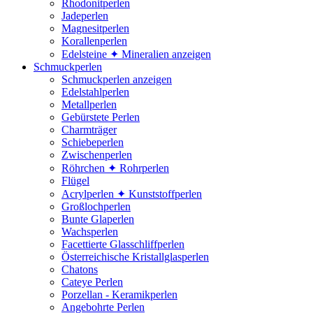
Rhodonitperlen
Jadeperlen
Magnesitperlen
Korallenperlen
Edelsteine ✦ Mineralien anzeigen
Schmuckperlen
Schmuckperlen anzeigen
Edelstahlperlen
Metallperlen
Gebürstete Perlen
Charmträger
Schiebeperlen
Zwischenperlen
Röhrchen ✦ Rohrperlen
Flügel
Acrylperlen ✦ Kunststoffperlen
Großlochperlen
Bunte Glaperlen
Wachsperlen
Facettierte Glasschliffperlen
Österreichische Kristallglasperlen
Chatons
Cateye Perlen
Porzellan - Keramikperlen
Angebohrte Perlen