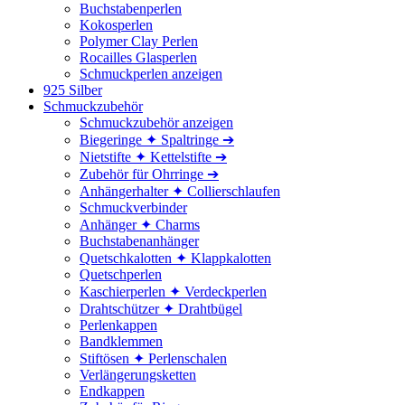
Buchstabenperlen
Kokosperlen
Polymer Clay Perlen
Rocailles Glasperlen
Schmuckperlen anzeigen
925 Silber
Schmuckzubehör
Schmuckzubehör anzeigen
Biegeringe ✦ Spaltringe ➔
Nietstifte ✦ Kettelstifte ➔
Zubehör für Ohrringe ➔
Anhängerhalter ✦ Collierschlaufen
Schmuckverbinder
Anhänger ✦ Charms
Buchstabenanhänger
Quetschkalotten ✦ Klappkalotten
Quetschperlen
Kaschierperlen ✦ Verdeckperlen
Drahtschützer ✦ Drahtbügel
Perlenkappen
Bandklemmen
Stiftösen ✦ Perlenschalen
Verlängerungsketten
Endkappen