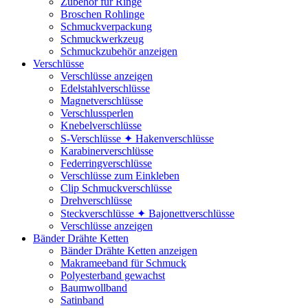
Zubehör für Ringe
Broschen Rohlinge
Schmuckverpackung
Schmuckwerkzeug
Schmuckzubehör anzeigen
Verschlüsse
Verschlüsse anzeigen
Edelstahlverschlüsse
Magnetverschlüsse
Verschlussperlen
Knebelverschlüsse
S-Verschlüsse ✦ Hakenverschlüsse
Karabinerverschlüsse
Federringverschlüsse
Verschlüsse zum Einkleben
Clip Schmuckverschlüsse
Drehverschlüsse
Steckverschlüsse ✦ Bajonettverschlüsse
Verschlüsse anzeigen
Bänder Drähte Ketten
Bänder Drähte Ketten anzeigen
Makrameeband für Schmuck
Polyesterband gewachst
Baumwollband
Satinband