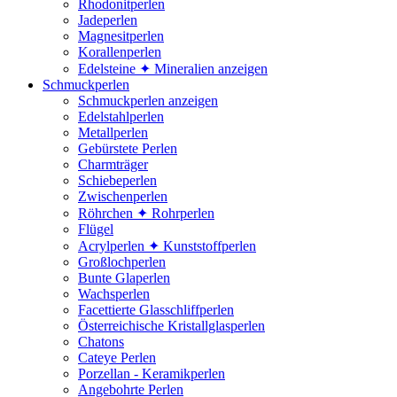
Rhodonitperlen
Jadeperlen
Magnesitperlen
Korallenperlen
Edelsteine ✦ Mineralien anzeigen
Schmuckperlen
Schmuckperlen anzeigen
Edelstahlperlen
Metallperlen
Gebürstete Perlen
Charmträger
Schiebeperlen
Zwischenperlen
Röhrchen ✦ Rohrperlen
Flügel
Acrylperlen ✦ Kunststoffperlen
Großlochperlen
Bunte Glaperlen
Wachsperlen
Facettierte Glasschliffperlen
Österreichische Kristallglasperlen
Chatons
Cateye Perlen
Porzellan - Keramikperlen
Angebohrte Perlen