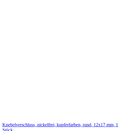
Knebelverschluss, nickelfrei, kupferfarben, rund, 12x17 mm, 1
Stück